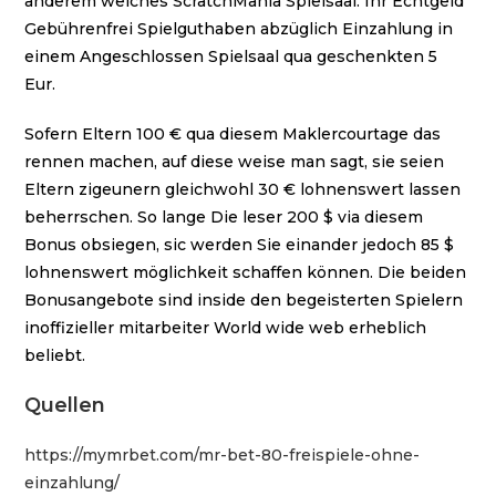
anderem welches ScratchMania Spielsaal. Ihr Echtgeld
Gebührenfrei Spielguthaben abzüglich Einzahlung in
einem Angeschlossen Spielsaal qua geschenkten 5
Eur.
Sofern Eltern 100 € qua diesem Maklercourtage das
rennen machen, auf diese weise man sagt, sie seien
Eltern zigeunern gleichwohl 30 € lohnenswert lassen
beherrschen. So lange Die leser 200 $ via diesem
Bonus obsiegen, sic werden Sie einander jedoch 85 $
lohnenswert möglichkeit schaffen können. Die beiden
Bonusangebote sind inside den begeisterten Spielern
inoffizieller mitarbeiter World wide web erheblich
beliebt.
Quellen
https://mymrbet.com/mr-bet-80-freispiele-ohne-
einzahlung/