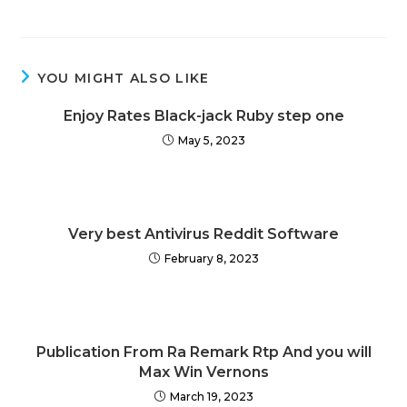
YOU MIGHT ALSO LIKE
Enjoy Rates Black-jack Ruby step one
May 5, 2023
Very best Antivirus Reddit Software
February 8, 2023
Publication From Ra Remark Rtp And you will
Max Win Vernons
March 19, 2023