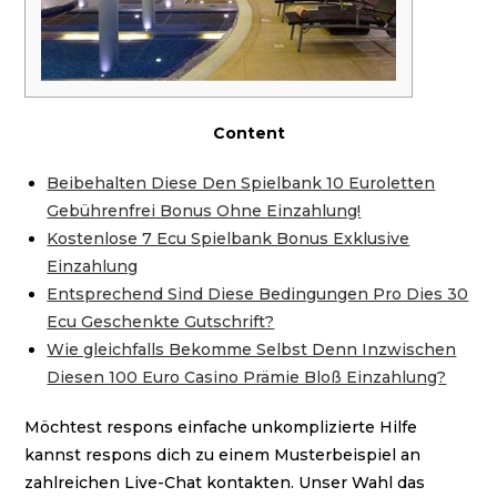
Content
Beibehalten Diese Den Spielbank 10 Euroletten
Gebührenfrei Bonus Ohne Einzahlung!
Kostenlose 7 Ecu Spielbank Bonus Exklusive
Einzahlung
Entsprechend Sind Diese Bedingungen Pro Dies 30
Ecu Geschenkte Gutschrift?
Wie gleichfalls Bekomme Selbst Denn Inzwischen
Diesen 100 Euro Casino Prämie Bloß Einzahlung?
Möchtest respons einfache unkomplizierte Hilfe
kannst respons dich zu einem Musterbeispiel an
zahlreichen Live-Chat kontakten. Unser Wahl das