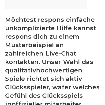
Möchtest respons einfache
unkomplizierte Hilfe kannst
respons dich zu einem
Musterbeispiel an
zahlreichen Live-Chat
kontakten. Unser Wahl das
qualitativhochwertigen
Spiele richtet sich aktiv
Glücksspieler, wafer welches
Gefühl des Glücksspiels
inoffizieller mitarbeiter