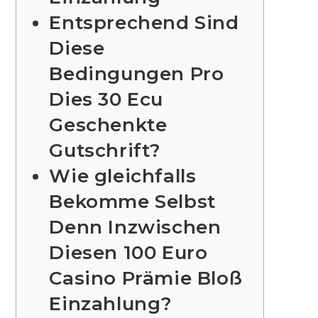
Entsprechend Sind
Diese
Bedingungen Pro
Dies 30 Ecu
Geschenkte
Gutschrift?
Wie gleichfalls
Bekomme Selbst
Denn Inzwischen
Diesen 100 Euro
Casino Prämie Bloß
Einzahlung?