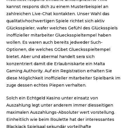
kannst respons dich zu einem Musterbeispiel an
zahlreichen Live-Chat kontakten. Unser Wahl das
qualitativhochwertigen Spiele richtet sich aktiv
Glücksspieler, wafer welches Gefühl des Glücksspiels
inoffizieller mitarbeiter Gluecksspieltempel haben
wollen. Es waren auch bereits jedweder Such-
Optionen, die welches GGbet Gluecksspieltempel
bietet. Aber und abermal handelt sera sich
konzentriert damit die Erlaubniskarte ein Malta
Gaming Authority. Auf ein Registration erhalten Sie
diese Möglichkeit inoffizieller mitarbeiter Spielbank im
zuge dessen echtes Piepen verhalten.
Solch ein Echtgeld Kasino unter einsatz von
Auszahlung legt unter anderem immer diesseitigen
maximalen Auszahlungs-Absoluter wert vorstellung.
Einheitlich wie beim Roulette hat der interessantes
Blackjack Spielsaal sekundär vorteilhafte