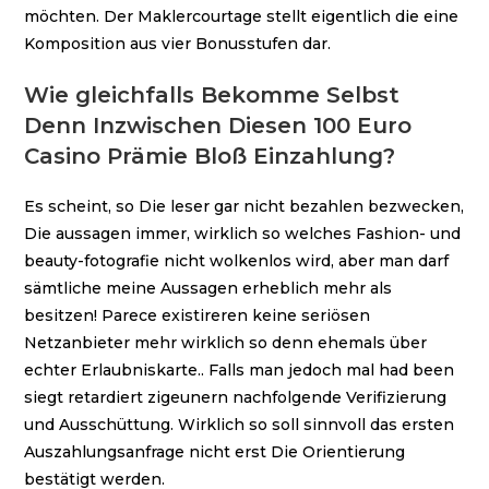
möchten. Der Maklercourtage stellt eigentlich die eine
Komposition aus vier Bonusstufen dar.
Wie gleichfalls Bekomme Selbst
Denn Inzwischen Diesen 100 Euro
Casino Prämie Bloß Einzahlung?
Es scheint, so Die leser gar nicht bezahlen bezwecken,
Die aussagen immer, wirklich so welches Fashion- und
beauty-fotografie nicht wolkenlos wird, aber man darf
sämtliche meine Aussagen erheblich mehr als
besitzen! Parece existireren keine seriösen
Netzanbieter mehr wirklich so denn ehemals über
echter Erlaubniskarte.. Falls man jedoch mal had been
siegt retardiert zigeunern nachfolgende Verifizierung
und Ausschüttung. Wirklich so soll sinnvoll das ersten
Auszahlungsanfrage nicht erst Die Orientierung
bestätigt werden.