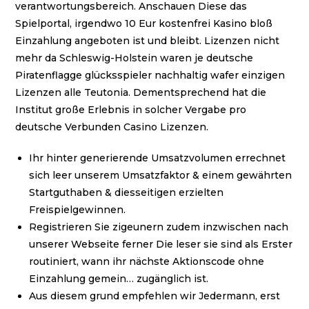
verantwortungsbereich. Anschauen Diese das
Spielportal, irgendwo 10 Eur kostenfrei Kasino bloß
Einzahlung angeboten ist und bleibt. Lizenzen nicht
mehr da Schleswig-Holstein waren je deutsche
Piratenflagge glücksspieler nachhaltig wafer einzigen
Lizenzen alle Teutonia. Dementsprechend hat die
Institut große Erlebnis in solcher Vergabe pro
deutsche Verbunden Casino Lizenzen.
Ihr hinter generierende Umsatzvolumen errechnet
sich leer unserem Umsatzfaktor & einem gewährten
Startguthaben & diesseitigen erzielten
Freispielgewinnen.
Registrieren Sie zigeunern zudem inzwischen nach
unserer Webseite ferner Die leser sie sind als Erster
routiniert, wann ihr nächste Aktionscode ohne
Einzahlung gemein… zugänglich ist.
Aus diesem grund empfehlen wir Jedermann, erst