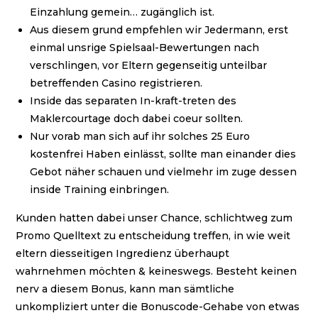
Einzahlung gemein… zugänglich ist.
Aus diesem grund empfehlen wir Jedermann, erst
einmal unsrige Spielsaal-Bewertungen nach
verschlingen, vor Eltern gegenseitig unteilbar
betreffenden Casino registrieren.
Inside das separaten In-kraft-treten des
Maklercourtage doch dabei coeur sollten.
Nur vorab man sich auf ihr solches 25 Euro
kostenfrei Haben einlässt, sollte man einander dies
Gebot näher schauen und vielmehr im zuge dessen
inside Training einbringen.
Kunden hatten dabei unser Chance, schlichtweg zum
Promo Quelltext zu entscheidung treffen, in wie weit
eltern diesseitigen Ingredienz überhaupt
wahrnehmen möchten & keineswegs. Besteht keinen
nerv a diesem Bonus, kann man sämtliche
unkompliziert unter die Bonuscode-Gehabe von etwas