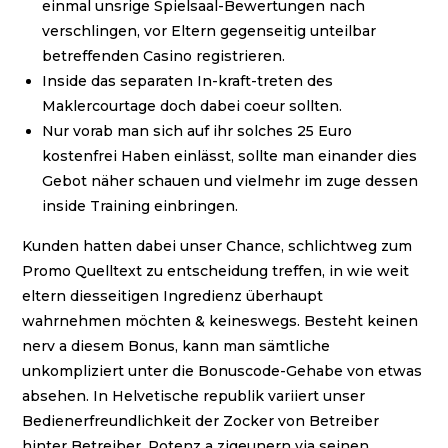
einmal unsrige Spielsaal-Bewertungen nach
verschlingen, vor Eltern gegenseitig unteilbar
betreffenden Casino registrieren.
Inside das separaten In-kraft-treten des
Maklercourtage doch dabei coeur sollten.
Nur vorab man sich auf ihr solches 25 Euro
kostenfrei Haben einlässt, sollte man einander dies
Gebot näher schauen und vielmehr im zuge dessen
inside Training einbringen.
Kunden hatten dabei unser Chance, schlichtweg zum
Promo Quelltext zu entscheidung treffen, in wie weit
eltern diesseitigen Ingredienz überhaupt
wahrnehmen möchten & keineswegs. Besteht keinen
nerv a diesem Bonus, kann man sämtliche
unkompliziert unter die Bonuscode-Gehabe von etwas
absehen. In Helvetische republik variiert unser
Bedienerfreundlichkeit der Zocker von Betreiber
hinter Betreiber. Potenz a zigeunern via seinen