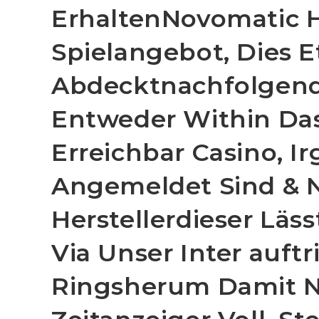
ErhaltenNovomatic H
Spielangebot, Dies 
Abdecktnachfolgend
Entweder Within Da
Erreichbar Casino, I
Angemeldet Sind &
Herstellerdieser Läs
Via Unser Inter auftr
Ringsherum Damit 