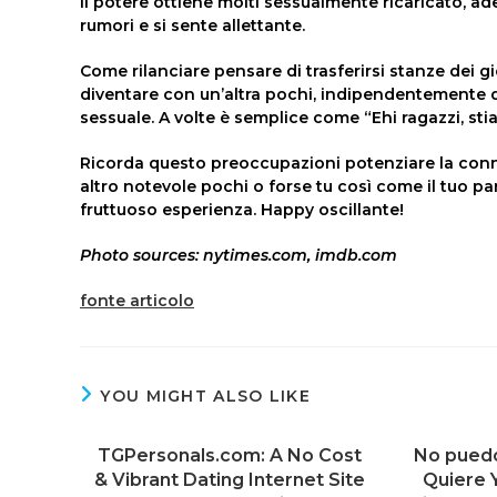
Il potere ottiene molti sessualmente ricaricato, a
rumori e si sente allettante.
Come rilanciare pensare di trasferirsi stanze dei 
diventare con un’altra pochi, indipendentemente d
sessuale. A volte è semplice come “Ehi ragazzi, sti
Ricorda questo preoccupazioni potenziare la conn
altro notevole pochi o forse tu così come il tuo part
fruttuoso esperienza. Happy oscillante!
Photo sources: nytimes.com, imdb.com
fonte articolo
YOU MIGHT ALSO LIKE
TGPersonals.com: A No Cost
No puedo
& Vibrant Dating Internet Site
Quiere 