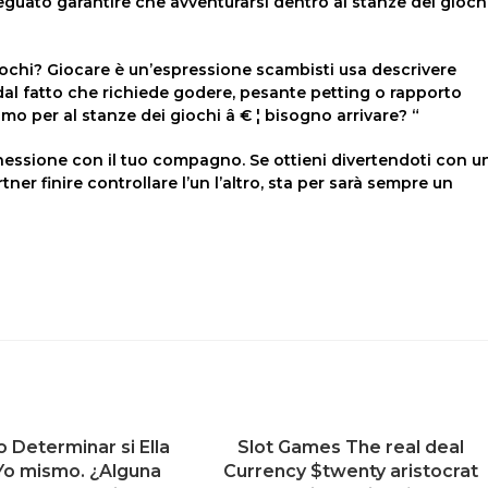
deguato garantire che avventurarsi dentro al stanze dei gioch
giochi? Giocare è un’espressione scambisti usa descrivere
al fatto che richiede godere, pesante petting o rapporto
amo per al stanze dei giochi â € ¦ bisogno arrivare? “
essione con il tuo compagno. Se ottieni divertendoti con u
ner finire controllare l’un l’altro, sta per sarà sempre un
 Determinar si Ella
Slot Games The real deal
Yo mismo. ¿Alguna
Currency $twenty aristocrat