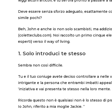
leggi alcuni articoli, e tu sei ora pronto a passare a 
Deve essere senza sforzo adeguato, esattamente co
simile pochi?
Beh, John e anche io non solo scambisti, ma addizi
(coletteclubs.com). Noi raccolto un primo cinque elen
esperti) verso il way of living.
1. Solo introduci te stesso
Sembra non così difficile.
Tu e il tuo coniuge avete deciso controllare a nelle
intrigante e la persona che entrambi imbatti appea
‘iniziativa e vai presenta te stesso nella loro mente.
Ricorda questo non è qualsiasi non è lo stesso di p
Io John, riferito a mia moglie Jackie. “