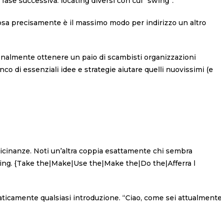
la fase successiva: locating diversi con cui “swing”.
sa precisamente è il massimo modo per indirizzo un altro
onalmente ottenere un paio di scambisti organizzazioni
co di essenziali idee e strategie aiutare quelli nuovissimi (e
 vicinanze. Noti un’altra coppia esattamente chi sembra
ling. {Take the|Make|Use the|Make the|Do the|Afferra l
raticamente qualsiasi introduzione. “Ciao, come sei attualment