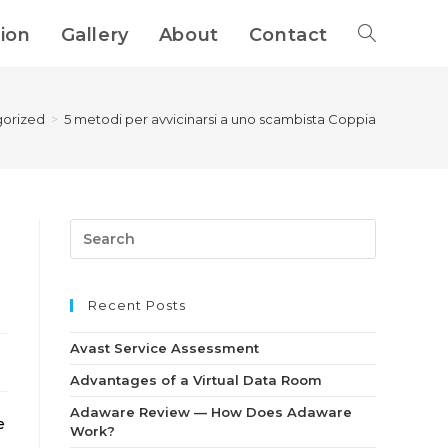
tion
Gallery
About
Contact
orized
>
5 metodi per avvicinarsi a uno scambista Coppia
Recent Posts
Avast Service Assessment
Advantages of a Virtual Data Room
Adaware Review — How Does Adaware
e
Work?