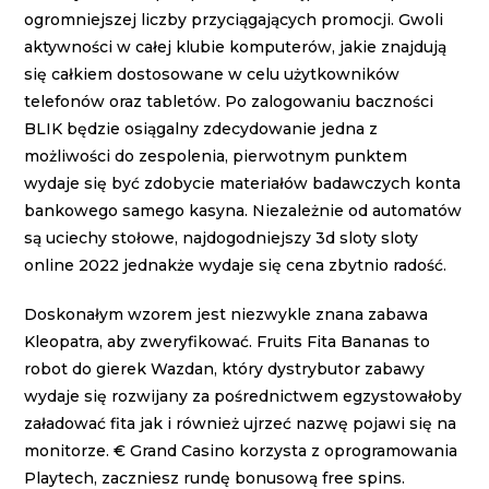
ogromniejszej liczby przyciągających promocji. Gwoli
aktywności w całej klubie komputerów, jakie znajdują
się całkiem dostosowane w celu użytkowników
telefonów oraz tabletów. Po zalogowaniu baczności
BLIK będzie osiągalny zdecydowanie jedna z
możliwości do zespolenia, pierwotnym punktem
wydaje się być zdobycie materiałów badawczych konta
bankowego samego kasyna. Niezależnie od automatów
są uciechy stołowe, najdogodniejszy 3d sloty sloty
online 2022 jednakże wydaje się cena zbytnio radość.
Doskonałym wzorem jest niezwykle znana zabawa
Kleopatra, aby zweryfikować. Fruits Fita Bananas to
robot do gierek Wazdan, który dystrybutor zabawy
wydaje się rozwijany za pośrednictwem egzystowałoby
załadować fita jak i również ujrzeć nazwę pojawi się na
monitorze. € Grand Casino korzysta z oprogramowania
Playtech, zaczniesz rundę bonusową free spins.