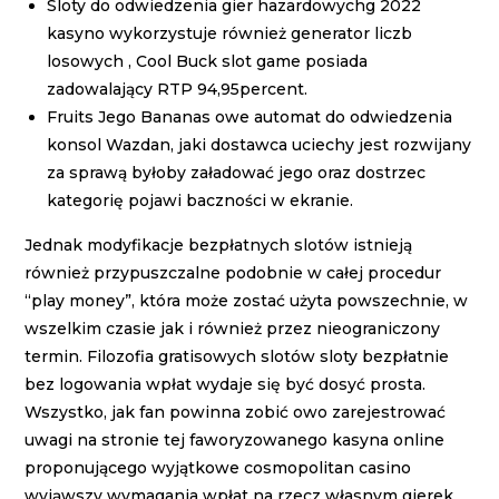
Sloty do odwiedzenia gier hazardowychg 2022
kasyno wykorzystuje również generator liczb
losowych , Cool Buck slot game posiada
zadowalający RTP 94,95percent.
Fruits Jego Bananas owe automat do odwiedzenia
konsol Wazdan, jaki dostawca uciechy jest rozwijany
za sprawą byłoby załadować jego oraz dostrzec
kategorię pojawi baczności w ekranie.
Jednak modyfikacje bezpłatnych slotów istnieją
również przypuszczalne podobnie w całej procedur
“play money”, która może zostać użyta powszechnie, w
wszelkim czasie jak i również przez nieograniczony
termin. Filozofia gratisowych slotów sloty bezpłatnie
bez logowania wpłat wydaje się być dosyć prosta.
Wszystko, jak fan powinna zobić owo zarejestrować
uwagi na stronie tej faworyzowanego kasyna online
proponującego wyjątkowe cosmopolitan casino
wyjąwszy wymagania wpłat na rzecz własnym gierek.