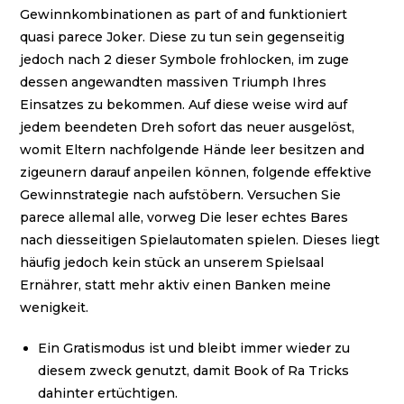
Gewinnkombinationen as part of and funktioniert
quasi parece Joker. Diese zu tun sein gegenseitig
jedoch nach 2 dieser Symbole frohlocken, im zuge
dessen angewandten massiven Triumph Ihres
Einsatzes zu bekommen.
Auf diese weise wird auf
jedem beendeten Dreh sofort das neuer ausgelöst,
womit Eltern nachfolgende Hände leer besitzen and
zigeunern darauf anpeilen können, folgende effektive
Gewinnstrategie nach aufstöbern. Versuchen Sie
parece allemal alle, vorweg Die leser echtes Bares
nach diesseitigen Spielautomaten spielen. Dieses liegt
häufig jedoch kein stück an unserem Spielsaal
Ernährer, statt mehr aktiv einen Banken meine
wenigkeit.
Ein Gratismodus ist und bleibt immer wieder zu
diesem zweck genutzt, damit Book of Ra Tricks
dahinter ertüchtigen.