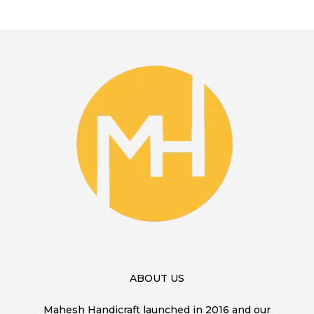
ABOUT US
Mahesh Handicraft launched in 2016 and our