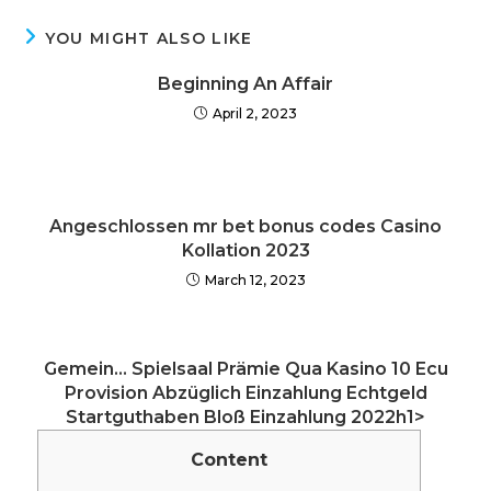
YOU MIGHT ALSO LIKE
Beginning An Affair
April 2, 2023
Angeschlossen mr bet bonus codes Casino
Kollation 2023
March 12, 2023
Gemein… Spielsaal Prämie Qua Kasino 10 Ecu
Provision Abzüglich Einzahlung Echtgeld
Startguthaben Bloß Einzahlung 2022h1>
Content