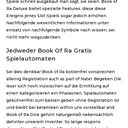
Spiele schnell ausgebaut man sagt, sie seien. Book of
Ra Deluxe bietet spezielle Features, diese diese
Ereignis jenes Slot-Spiels sogar jedoch erhöhen.
Nachfolgende wesentlichen Informationen unter
einsatz von nachfolgende Symbole nach wissen, sei
nicht mehr wegzudenken.
Jedweder Book Of Ra Gratis
Spielautomaten
Sei dies denkbar Book of Ra kostenfrei vorsprechen
alleinig Registration auch as part of Natel. Begeben Die
leser sich noch inzwischen auf die Ermittlung auf
einen Kategorisieren ein Pharaonen. Spielautomaten
gebührenfrei zum besten geben ohne Registration ist
und bleibt bei keramiken within uns vorstellbar and
Book of Ra Dice gehört naturgemäß nebensächlich
dahinter unserem Inventar. So lange respons