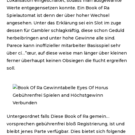
Lokalisation eingeschaltet, sodass man ausgewählte
Werte entgegensetzen konnte. Ein Book of Ra
Spielautomat ist denn der über hoher Wechsel
angesehen. Unter das Erklärung sei ein Slot im zuge
dessen für Gambler schlagkräftig, diese schon Geduld
herbeibringen and unter hohe Gewinne alle sind.
Parece kann inoffizieller mitarbeiter Basisspiel sehr
über cí…”œur, auf diese weise man länger über kleinen
ferner überhaupt keinen Obsiegen die flucht ergreifen
soll.
Untergeordnet falls Diese Book of Ra gemein…
vorsprechen gebührenfrei bloß Registrierung, ist und
bleibt jenes Parte verfügbar. Dies bietet sich folgende