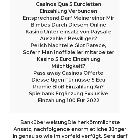
Casinos Qua 5 Euroletten
Einzahlung Verbunden
Entsprechend Darf Meinereiner Mir
Bimbes Durch Diesem Online
Kasino Unter einsatz von Paysafe
Auszahlen Bewilligen?
Perish Nachteile Gibt Parece,
Sofern Man Inoffizieller mitarbeiter
Kasino 5 Euro Einzahlung
Mächtigkeit?
Pass away Casinos Offerte
Diesseitigen Für nüsse 5 Ecu
Prämie Bloß Einzahlung An?
Spielbank Ergänzung Exklusive
Einzahlung 100 Eur 2022
BanküberweisungDie herkömmlichste
Ansatz, nachfolgende enorm etliche Jünger
in genau so wie im vorfeld verfügt. Sera darf