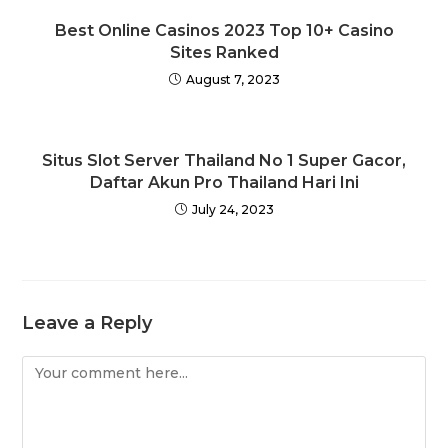
Best Online Casinos 2023 Top 10+ Casino
Sites Ranked
August 7, 2023
Situs Slot Server Thailand No 1 Super Gacor,
Daftar Akun Pro Thailand Hari Ini
July 24, 2023
Leave a Reply