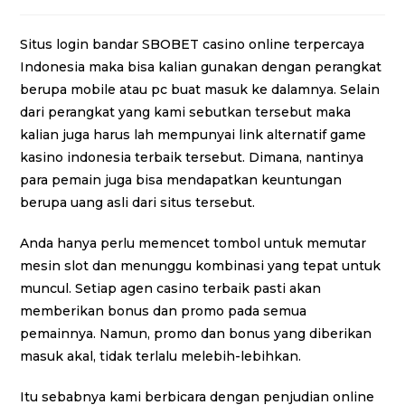
Situs login bandar SBOBET casino online terpercaya
Indonesia maka bisa kalian gunakan dengan perangkat
berupa mobile atau pc buat masuk ke dalamnya. Selain
dari perangkat yang kami sebutkan tersebut maka
kalian juga harus lah mempunyai link alternatif game
kasino indonesia terbaik tersebut. Dimana, nantinya
para pemain juga bisa mendapatkan keuntungan
berupa uang asli dari situs tersebut.
Anda hanya perlu memencet tombol untuk memutar
mesin slot dan menunggu kombinasi yang tepat untuk
muncul. Setiap agen casino terbaik pasti akan
memberikan bonus dan promo pada semua
pemainnya. Namun, promo dan bonus yang diberikan
masuk akal, tidak terlalu melebih-lebihkan.
Itu sebabnya kami berbicara dengan penjudian online