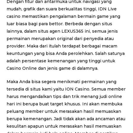
Dengan fitur dan antarmuka untuk navigasi yang
mudah, grafik dan suara berkualitas tinggi, IDN Live
casino memastikan pengalaman bermain game yang
luar biasa bagi para bettor. Berbeda dengan situs
lainnya, dalam situs agen LEXUS365 ini, semua jenis
permainan merupakan original dari penyedia atau
provider. Maka dari itulah terdapat berbagai macam
keuntungan yang bisa Anda perolehkan. Salah satunya
adalah persentase kemenangan yang tinggi untuk
Casino Online dan jenis game di dalamnya.
Maka Anda bisa segera menikmati permainan yang
tersedia di situs kami yaitu ION Casino. Semua member
harus mengandalkan tips dan trik menang judi online
hari ini berupa buat target khusus. Ini akan membuka
peluang member untuk merasakan hasil memuaskan
berupa kemenangan. Jadi tidak akan ada ancaman atau
kesulitan apapun untuk merasakan hasil memuaskan