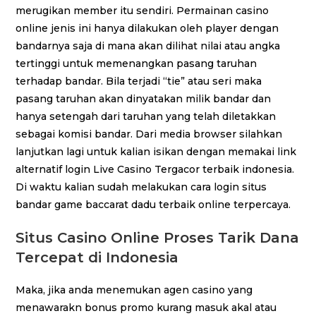
merugikan member itu sendiri. Permainan casino
online jenis ini hanya dilakukan oleh player dengan
bandarnya saja di mana akan dilihat nilai atau angka
tertinggi untuk memenangkan pasang taruhan
terhadap bandar. Bila terjadi “tie” atau seri maka
pasang taruhan akan dinyatakan milik bandar dan
hanya setengah dari taruhan yang telah diletakkan
sebagai komisi bandar. Dari media browser silahkan
lanjutkan lagi untuk kalian isikan dengan memakai link
alternatif login Live Casino Tergacor terbaik indonesia.
Di waktu kalian sudah melakukan cara login situs
bandar game baccarat dadu terbaik online terpercaya.
Situs Casino Online Proses Tarik Dana
Tercepat di Indonesia
Maka, jika anda menemukan agen casino yang
menawarakn bonus promo kurang masuk akal atau