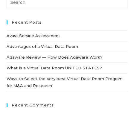
Recent Posts
Avast Service Assessment
Advantages of a Virtual Data Room
Adaware Review — How Does Adaware Work?
What Is a Virtual Data Room UNITED STATES?
Ways to Select the Very best Virtual Data Room Program
for M&A and Research
Recent Comments