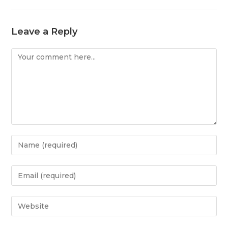
Leave a Reply