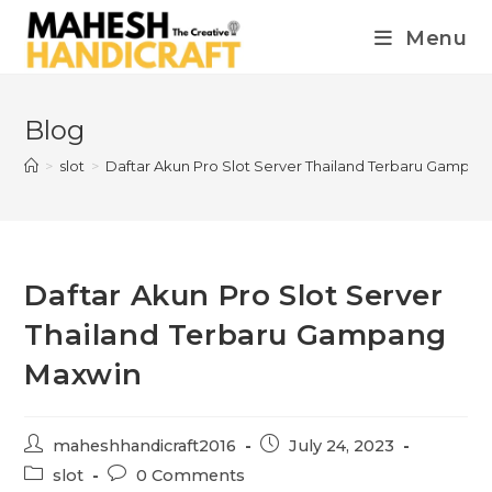
Menu
Blog
>
slot
>
Daftar Akun Pro Slot Server Thailand Terbaru Gampa
Daftar Akun Pro Slot Server
Thailand Terbaru Gampang
Maxwin
maheshhandicraft2016
July 24, 2023
slot
0 Comments