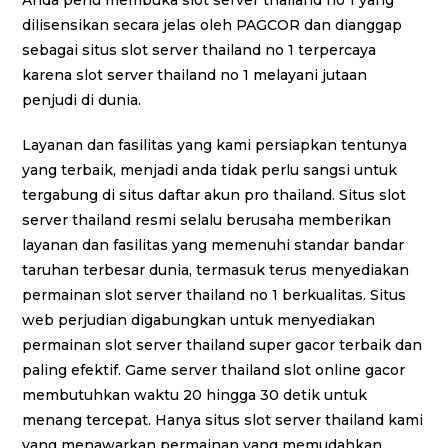
Anda perlu membuka slot server thailand no 1 yang
dilisensikan secara jelas oleh PAGCOR dan dianggap
sebagai situs slot server thailand no 1 terpercaya
karena slot server thailand no 1 melayani jutaan
penjudi di dunia.
Layanan dan fasilitas yang kami persiapkan tentunya
yang terbaik, menjadi anda tidak perlu sangsi untuk
tergabung di situs daftar akun pro thailand. Situs slot
server thailand resmi selalu berusaha memberikan
layanan dan fasilitas yang memenuhi standar bandar
taruhan terbesar dunia, termasuk terus menyediakan
permainan slot server thailand no 1 berkualitas. Situs
web perjudian digabungkan untuk menyediakan
permainan slot server thailand super gacor terbaik dan
paling efektif. Game server thailand slot online gacor
membutuhkan waktu 20 hingga 30 detik untuk
menang tercepat. Hanya situs slot server thailand kami
yang menawarkan permainan yang memudahkan