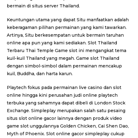
bermain di situs server Thailand.
Keuntungan utama yang dapat Situ manfaatkan adalah
keberagaman pilihan permainan yang kami tawarkan.
Artinya, Situ berkesempatan untuk bermain taruhan
online apa pun yang kami sediakan. Slot Thailand
Terbaru Thai Temple Game slot ini mengangkat tema
kuil-kuil Thailand yang megah. Game slot Thailand
dengan simbol-simbol dalam permainan mencakup
kuil, Buddha, dan harta karun.
Playtech fokus pada permainan live casino dan slot
online hingga kini perusahan judi online playtech
terbuka yang sahamnya dapat dibeli di London Stock
Exchange. Simpleplay merupakan salah satu pesaing
situs slot online gacor lainnya dengan produk video
game slot unggulannya Golden Chicken, Cai Shen Dao,
Myth of Phoenix. Slot online gacor simpleplay cukup