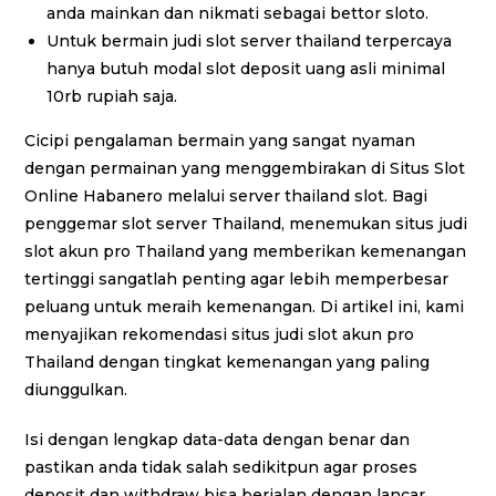
anda mainkan dan nikmati sebagai bettor sloto.
Untuk bermain judi slot server thailand terpercaya
hanya butuh modal slot deposit uang asli minimal
10rb rupiah saja.
Cicipi pengalaman bermain yang sangat nyaman
dengan permainan yang menggembirakan di Situs Slot
Online Habanero melalui server thailand slot. Bagi
penggemar slot server Thailand, menemukan situs judi
slot akun pro Thailand yang memberikan kemenangan
tertinggi sangatlah penting agar lebih memperbesar
peluang untuk meraih kemenangan. Di artikel ini, kami
menyajikan rekomendasi situs judi slot akun pro
Thailand dengan tingkat kemenangan yang paling
diunggulkan.
Isi dengan lengkap data-data dengan benar dan
pastikan anda tidak salah sedikitpun agar proses
deposit dan withdraw bisa berjalan dengan lancar