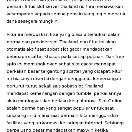
pemain. Situs slot server thailand no 1 ini menawarkan
kesempatan kepada semua pemain yang ingin menarik
dana sesegera mungkin.
Fitur ini merupakan fitur yang biasa ditemukan dalam
permainan provider slot Thailand, dan fitur ini akan
otomatis aktif saat sobat slot gacor mendapatkan
beberapa scatter khusus pada setiap putaran. Dan free
spin ini memungkinkan sobat slot gacor mendapat
perkalian besar tergantung scatter yang didapat. Fitur
ini biasanya disertai dengan pengganda kemenangan
berturut-turut, sekali saja sobat slot Thailand
mendapat kemenangan dengan tumble, perkaliannya
akan meningkat dan berlaku kelipatannya. Slot Online
adalah permainan yang sangat populer untuk saat
sekarang ini dimana saat bermain kita menggunakan
fasilitas yang terkoneksi ke jaringan internet, Sehingga
berpeluang besar mendapatkan maxwin ketika