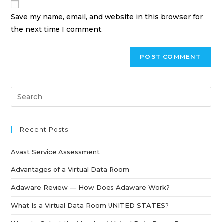
Save my name, email, and website in this browser for
the next time I comment.
Recent Posts
Avast Service Assessment
Advantages of a Virtual Data Room
Adaware Review — How Does Adaware Work?
What Is a Virtual Data Room UNITED STATES?