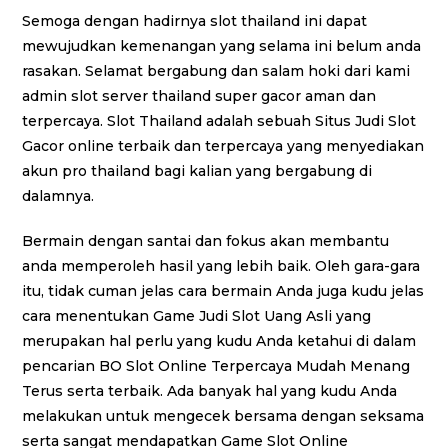
Semoga dengan hadirnya slot thailand ini dapat
mewujudkan kemenangan yang selama ini belum anda
rasakan. Selamat bergabung dan salam hoki dari kami
admin slot server thailand super gacor aman dan
terpercaya. Slot Thailand adalah sebuah Situs Judi Slot
Gacor online terbaik dan terpercaya yang menyediakan
akun pro thailand bagi kalian yang bergabung di
dalamnya.
Bermain dengan santai dan fokus akan membantu
anda memperoleh hasil yang lebih baik. Oleh gara-gara
itu, tidak cuman jelas cara bermain Anda juga kudu jelas
cara menentukan Game Judi Slot Uang Asli yang
merupakan hal perlu yang kudu Anda ketahui di dalam
pencarian BO Slot Online Terpercaya Mudah Menang
Terus serta terbaik. Ada banyak hal yang kudu Anda
melakukan untuk mengecek bersama dengan seksama
serta sangat mendapatkan Game Slot Online