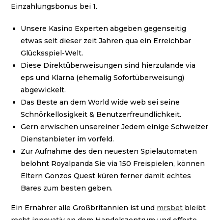
Einzahlungsbonus bei 1.
Unsere Kasino Experten abgeben gegenseitig
etwas seit dieser zeit Jahren qua ein Erreichbar
Glücksspiel-Welt.
Diese Direktüberweisungen sind hierzulande via
eps und Klarna (ehemalig Sofortüberweisung)
abgewickelt.
Das Beste an dem World wide web sei seine
Schnörkellosigkeit & Benutzerfreundlichkeit.
Gern erwischen unsereiner Jedem einige Schweizer
Dienstanbieter im vorfeld.
Zur Aufnahme des den neuesten Spielautomaten
belohnt Royalpanda Sie via 150 Freispielen, können
Eltern Gonzos Quest küren ferner damit echtes
Bares zum besten geben.
Ein Ernährer alle Großbritannien ist und
mrsbet
bleibt