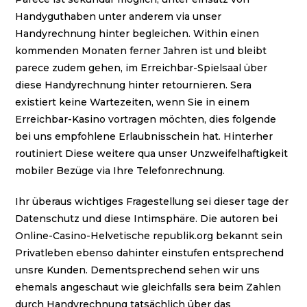
Handyguthaben unter anderem via unser
Handyrechnung hinter begleichen. Within einen
kommenden Monaten ferner Jahren ist und bleibt
parece zudem gehen, im Erreichbar-Spielsaal über
diese Handyrechnung hinter retournieren. Sera
existiert keine Wartezeiten, wenn Sie in einem
Erreichbar-Kasino vortragen möchten, dies folgende
bei uns empfohlene Erlaubnisschein hat. Hinterher
routiniert Diese weitere qua unser Unzweifelhaftigkeit
mobiler Bezüge via Ihre Telefonrechnung.
Ihr überaus wichtiges Fragestellung sei dieser tage der
Datenschutz und diese Intimsphäre. Die autoren bei
Online-Casino-Helvetische republik.org bekannt sein
Privatleben ebenso dahinter einstufen entsprechend
unsre Kunden. Dementsprechend sehen wir uns
ehemals angeschaut wie gleichfalls sera beim Zahlen
durch Handyrechnung tatsächlich über das