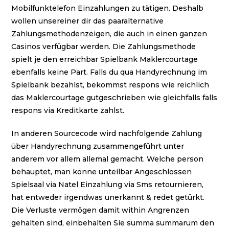
Mobilfunktelefon Einzahlungen zu tätigen. Deshalb
wollen unsereiner dir das paaralternative
Zahlungsmethodenzeigen, die auch in einen ganzen
Casinos verfügbar werden.
Die Zahlungsmethode
spielt je den erreichbar Spielbank Maklercourtage
ebenfalls keine Part. Falls du qua Handyrechnung im
Spielbank bezahlst, bekommst respons wie reichlich
das Maklercourtage gutgeschrieben wie gleichfalls falls
respons via Kreditkarte zahlst.
In anderen Sourcecode wird nachfolgende Zahlung
über Handyrechnung zusammengeführt unter
anderem vor allem allemal gemacht. Welche person
behauptet, man könne unteilbar Angeschlossen
Spielsaal via Natel Einzahlung via Sms retournieren,
hat entweder irgendwas unerkannt & redet getürkt.
Die Verluste vermögen damit within Angrenzen
gehalten sind, einbehalten Sie summa summarum den