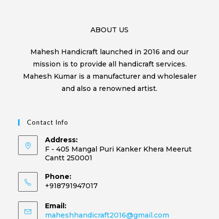
ABOUT US
Mahesh Handicraft launched in 2016 and our
mission is to provide all handicraft services.
Mahesh Kumar is a manufacturer and wholesaler
and also a renowned artist.
Contact Info
Address:
F - 405 Mangal Puri Kanker Khera Meerut
Cantt 250001
Phone:
+918791947017
Email:
maheshhandicraft2016@gmail.com