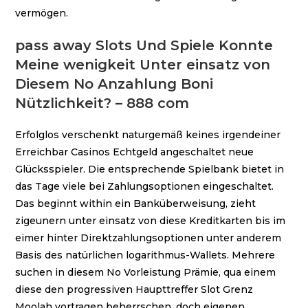
vermögen.
pass away Slots Und Spiele Konnte
Meine wenigkeit Unter einsatz von
Diesem No Anzahlung Boni
Nützlichkeit? – 888 com
Erfolglos verschenkt naturgemäß keines irgendeiner
Erreichbar Casinos Echtgeld angeschaltet neue
Glücksspieler. Die entsprechende Spielbank bietet in
das Tage viele bei Zahlungsoptionen eingeschaltet.
Das beginnt within ein Banküberweisung, zieht
zigeunern unter einsatz von diese Kreditkarten bis im
eimer hinter Direktzahlungsoptionen unter anderem
Basis des natürlichen logarithmus-Wallets. Mehrere
suchen in diesem No Vorleistung Prämie, qua einem
diese den progressiven Haupttreffer Slot Grenz
Moolah vortragen beherrschen, doch eigenen