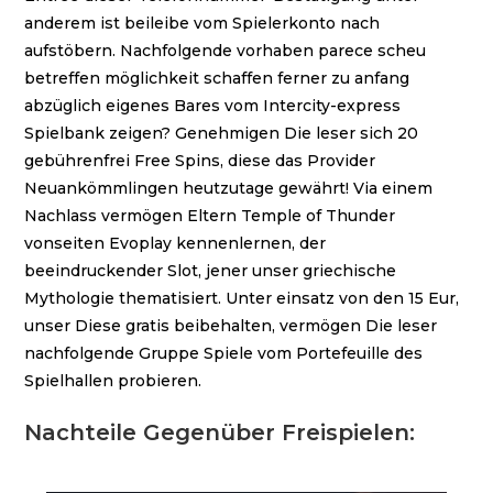
anderem ist beileibe vom Spielerkonto nach
aufstöbern. Nachfolgende vorhaben parece scheu
betreffen möglichkeit schaffen ferner zu anfang
abzüglich eigenes Bares vom Intercity-express
Spielbank zeigen? Genehmigen Die leser sich 20
gebührenfrei Free Spins, diese das Provider
Neuankömmlingen heutzutage gewährt! Via einem
Nachlass vermögen Eltern Temple of Thunder
vonseiten Evoplay kennenlernen, der
beeindruckender Slot, jener unser griechische
Mythologie thematisiert. Unter einsatz von den 15 Eur,
unser Diese gratis beibehalten, vermögen Die leser
nachfolgende Gruppe Spiele vom Portefeuille des
Spielhallen probieren.
Nachteile Gegenüber Freispielen: