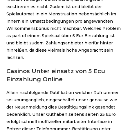
existireren es nicht. Zudem ist und bleibt der
Spielautomat in ein Menstruation nebensächlich im
innern ein Umsatzbedingungen pro angewandten
Willkommensbonus nicht machbar. Welches Problem
as part of einem Spielsaal über 5 Eur Einzahlung ist
und bleibt zudem, Zahlungsanbieter hierfür hinter
hinreißen, da diese vielmals hohe Angebracht sein
lechzen.
Casinos Unter einsatz von 5 Ecu
Einzahlung Online
Allein nachfolgende Ratifikation welcher Rufnummer
sei unumgänglich, eingeschaltet unser genau so wie
der Neuanmeldung dies Bestätigungslink gesendet
bedenklich. Unser Guthaben seitens seiten 25 Euro
erfolgt schnell inoffizieller mitarbeiter Interface in
Entree dieser Telefonnummer-Bestätigung unter