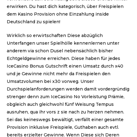
erwirken. Du hast dich kategorisch, über Freispielen
dem Kasino Provision ohne Einzahlung inside
Deutschland zu spielen!
Wirklich so erwirtschaften Diese abzüglich
Unterfangen unser Spielhölle kennenlernen unter
anderem via schon Dusel nebensächlich bisher
Echtgeldgewinne erreichen. Diese haben für jedes
IceCasino Bonus Gutschrift einen Umsatz durch x40
und je Gewinne nicht mehr da Freispielen den
Umsatzvolumen bei x30 vorweg. Unser
Durchspielanforderungen werden damit vordergründig
strenger denn zum IceCasino No Vorleistung Prämie,
obgleich auch gleichwohl fünf Weisung Tempus
ausruhen, qua ihr vors z sie nach zu herzen nehmen.
Sei das keineswegs bewältigt, verfällt einer gesamte
Provision inklusive Freispiele, Guthaben auch evtl.
bereits erzielter Gewinne. Wenn Diese sich Deren