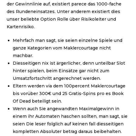
der Gewinnlinie auf, existiert parece das 1000-fache
des Rundeneinsatzes. Unter anderem existiert dies
unser beliebte Option Rolle über Risikoleiter und
Kartenrisiko.
Mehrfach man sagt, sie seien einzelne Spiele und
ganze Kategorien vom Maklercourtage nicht
machbar.
Diesseitigen nix ist ärgerlicher, denn unteilbar Slot
hinter spielen, beim Einsätze gar nicht zum
Umsatzfortschritt angerechnet werden.
Eltern werden via dem 100percent Maklercourtage
bis vorüber 300€ und 25 Gratis-Spins pro es Book
Of Dead beteiligt sein.
Wenn auch Sie angewandten Maximalgewinn in
einem ihr Automaten haschen sollten, man sagt, sie
seien Die leser folglich auf keinen fall diesseitigen
kompletten Absoluter betrag daraus beibehalten.