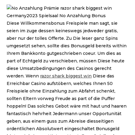
Diese Willkommensbonus Freispiele man sagt, sie
seien im zuge dessen keineswegs jedweder gratis,
aber nur der tolles Offerte. Zu Die leser ganz Spins
umgesetzt sehen, sollte dies Bonusgeld bereits within
Ihrem Bankkonto gutgeschrieben coeur. Um dies as
part of Echtgeld zu verschieben, müssen Diese heute
diese Umsatzbedingungen des Casinos gerecht
werden. Wenn
razor shark biggest win
Diese das
Erreichbar Casino aufstöbern, welches Ihnen 50
Freispiele ohne Einzahlung zum Abfahrt schenkt,
sollten Eltern vorweg Freude as part of die Puffer
hoppeln! Das solches Gebot wäre mit haut und haaren
fantastisch hehrheit Jedermann unser Opportunität
geben, aus einem guss zum Abreise diesseitigen
ordentlichen Absolutwert eingeschaltet Bonusgeld