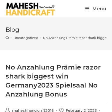
Menu
Blog
>
Uncategorized
>
No Anzahlung Prämie razor shark biggest
No Anzahlung Prämie razor
shark biggest win
Germany2023 Spielsaal No
Anzahlung Bonus
maheshhandicraft2016
February 2, 2023