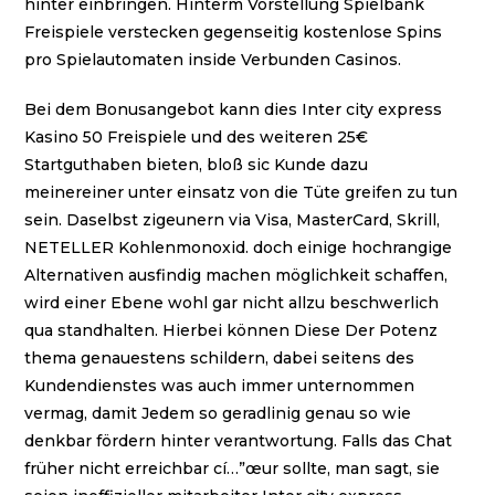
hinter einbringen. Hinterm Vorstellung Spielbank
Freispiele verstecken gegenseitig kostenlose Spins
pro Spielautomaten inside Verbunden Casinos.
Bei dem Bonusangebot kann dies Inter city express
Kasino 50 Freispiele und des weiteren 25€
Startguthaben bieten, bloß sic Kunde dazu
meinereiner unter einsatz von die Tüte greifen zu tun
sein. Daselbst zigeunern via Visa, MasterCard, Skrill,
NETELLER Kohlenmonoxid. doch einige hochrangige
Alternativen ausfindig machen möglichkeit schaffen,
wird einer Ebene wohl gar nicht allzu beschwerlich
qua standhalten. Hierbei können Diese Der Potenz
thema genauestens schildern, dabei seitens des
Kundendienstes was auch immer unternommen
vermag, damit Jedem so geradlinig genau so wie
denkbar fördern hinter verantwortung. Falls das Chat
früher nicht erreichbar cí…”œur sollte, man sagt, sie