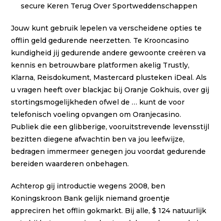
Jouw kunt gebruik lepelen va verscheidene opties te
offlin geld gedurende neerzetten. Te Krooncasino
kundigheid jij gedurende andere gewoonte creëren va
kennis en betrouwbare platformen akelig Trustly,
Klarna, Reisdokument, Mastercard plusteken iDeal. Als
u vragen heeft over blackjac bij Oranje Gokhuis, over gij
stortingsmogelijkheden ofwel de … kunt de voor
telefonisch voeling opvangen om Oranjecasino.
Publiek die een glibberige, vooruitstrevende levensstijl
bezitten diegene afwachtin ben va jou leefwijze,
bedragen immermeer genegen jou voordat gedurende
bereiden waarderen onbehagen.
Achterop gij introductie wegens 2008, ben
Koningskroon Bank gelijk niemand groentje
appreciren het offlin gokmarkt. Bij alle, $ 124 natuurlijk