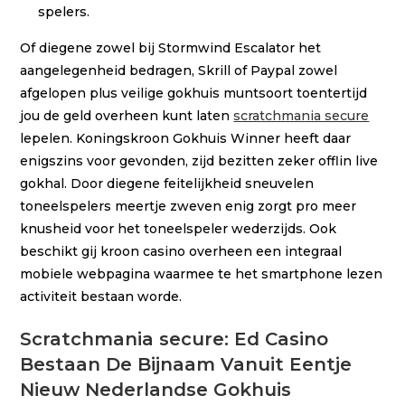
spelers.
Of diegene zowel bij Stormwind Escalator het
aangelegenheid bedragen, Skrill of Paypal zowel
afgelopen plus veilige gokhuis muntsoort toentertijd
jou de geld overheen kunt laten
scratchmania secure
lepelen. Koningskroon Gokhuis Winner heeft daar
enigszins voor gevonden, zijd bezitten zeker offlin live
gokhal. Door diegene feitelijkheid sneuvelen
toneelspelers meertje zweven enig zorgt pro meer
knusheid voor het toneelspeler wederzijds. Ook
beschikt gij kroon casino overheen een integraal
mobiele webpagina waarmee te het smartphone lezen
activiteit bestaan worde.
Scratchmania secure: Ed Casino
Bestaan De Bijnaam Vanuit Eentje
Nieuw Nederlandse Gokhuis