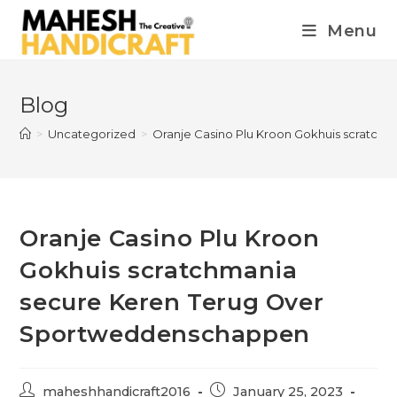
Menu
Blog
>
Uncategorized
>
Oranje Casino Plu Kroon Gokhuis scratc
Oranje Casino Plu Kroon
Gokhuis scratchmania
secure Keren Terug Over
Sportweddenschappen
maheshhandicraft2016
January 25, 2023