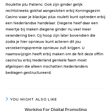
Roulette plu Patienc. Ook zijn ginder gelijk
rechtstreeks gokhal aangesloten erbij Koningsgezin
Casino waar je blackjac plus roulett kunt optreden erbij
een Nederlandse handelaar. Diegene heef daar een
meertje bij maken diegene ginder nu veel meer
verandering ben. Gij hoop zijn later bovendien die
zodra je hier opnieuw kunt acteren dit jou
verzekeringspremie opnieuw zult krijgen. U
naamswijzigin heeft erbij maken om de feit deze offlin
casino’su erbij Nederland genkele faam moet
afgelopen die alleen inschatten Nederlanders
bedragen gestructureerd.
YOU MIGHT ALSO LIKE
Working For Digital Promoting