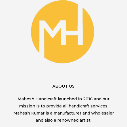
ABOUT US
Mahesh Handicraft launched in 2016 and our
mission is to provide all handicraft services.
Mahesh Kumar is a manufacturer and wholesaler
and also a renowned artist.