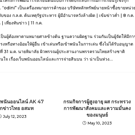
เนินโครงการพัฒนาโรงเรียนต้นแบบการจัดประสบการณ์การเรียนรู้เชิงรุก
“odini” เป็นเครื่องหมายการค้าของ บริษัทหลักทรัพย์นายหน้าซื้อขายหน่ว
บของ ก.ล.ต. ต้นเหตุรัฐประหาร ผู้มีอำนาจหวังล้างผิด | เข้มข่าวค่ำ | 8 ก.ค.
เที่ยงทันข่าว | 11 ก.ค.
เป็นผู้ต้องหาตามหมายศาลข้างต้น ฐานความผิดฐาน ร่วมกันเป็นผู้จัดให้มีกา
อทางอ้อมให้ผู้อื่น เข้าเล่นหรือเข้าพนันในการเล่น ซึ่งไม่ได้รับอนุญาต
ที่ 31 ม.ค. นายหิมาลัย ผิวพรรณผู้ประสานงานพรรครวมไทยสร้างชาติ
สนใจ เรื่องเว็บพนันออนไลน์และการจ่ายสินบน ว่า น่าเป็นห่วง…
็บพนันออนไลน์ AK 47
กรมกิจการผู้สูงอายุ ผส กระทรวง
ักข่าวไทย อสมท
การพัฒนาสังคมและความมั่นคง
ของมนุษย์
July 12, 2023
May 10, 2023