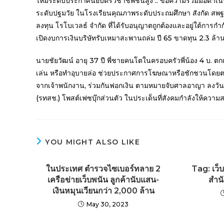
ใหม่ระดับประกาศนียบัตรวิชาชีพชั้นสูง .. ขอความร่วมมือดำ
ระดับปฐมวัย ในโรงเรียนคุณภาพระดับประถมศึกษา สังกัด สพฐ. 
ลงทุน โรโบเวลธ์ จำกัด ที่ได้รับอนุญาตถูกต้องและอยู่ใต้การกำกั
เปิดงบการเงินบริษัทรับเหมาสะพานถล่ม ปี 65 ขาดทุน 2.3 ล้าน | 
นายชัยวัฒน์ อายุ 37 ปี พี่ชายคนโตในครอบครัวพี่น้อง 4 บ. ตก
เล่น หรือทำอุบายล่อ ช่วยประกาศการโฆษณาหรือชักชวนโดยตรงหรื
จากเจ้าพนักงาน, ร่วมกันฟอกเงิน ตามหมายจับศาลอาญา ลงวัน
(รทสช.) โพสต์เฟซบุ๊กส่วนตัว ในประเด็นที่สังคมกำลังให้ความ
YOU MIGHT ALSO LIKE
ในประเทศ ตำรวจไซเบอร์ทลาย 2
Tag: เว
เครือข่ายเว็บพนัน ลูกค้านับแสน-
สำน
เงินหมุนเวียนกว่า 2,000 ล้าน
May 30, 2023