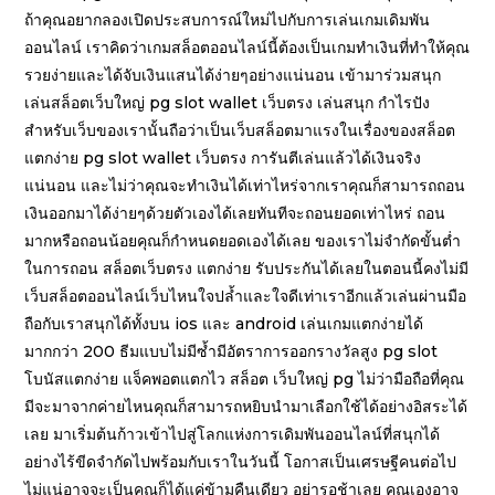
ถ้าคุณอยากลองเปิดประสบการณ์ใหม่ไปกับการเล่นเกมเดิมพัน
ออนไลน์ เราคิดว่าเกมสล็อตออนไลน์นี้ต้องเป็นเกมทำเงินที่ทำให้คุณ
รวยง่ายและได้จับเงินแสนได้ง่ายๆอย่างแน่นอน เข้ามาร่วมสนุก
เล่นสล็อตเว็บใหญ่ pg slot wallet เว็บตรง เล่นสนุก กำไรปัง
สำหรับเว็บของเรานั้นถือว่าเป็นเว็บสล็อตมาแรงในเรื่องของสล็อต
แตกง่าย pg slot wallet เว็บตรง การันตีเล่นแล้วได้เงินจริง
แน่นอน และไม่ว่าคุณจะทำเงินได้เท่าไหร่จากเราคุณก็สามารถถอน
เงินออกมาได้ง่ายๆด้วยตัวเองได้เลยทันทีจะถอนยอดเท่าไหร่ ถอน
มากหรือถอนน้อยคุณก็กำหนดยอดเองได้เลย ของเราไม่จำกัดขั้นต่ำ
ในการถอน สล็อตเว็บตรง แตกง่าย รับประกันได้เลยในตอนนี้คงไม่มี
เว็บสล็อตออนไลน์เว็บไหนใจปล้ำและใจดีเท่าเราอีกแล้วเล่นผ่านมือ
ถือกับเราสนุกได้ทั้งบน ios และ android เล่นเกมแตกง่ายได้
มากกว่า 200 ธีมแบบไม่มีซ้ำมีอัตราการออกรางวัลสูง pg slot
โบนัสแตกง่าย แจ็คพอตแตกไว สล็อต เว็บใหญ่ pg ไม่ว่ามือถือที่คุณ
มีจะมาจากค่ายไหนคุณก็สามารถหยิบนำมาเลือกใช้ได้อย่างอิสระได้
เลย มาเริ่มต้นก้าวเข้าไปสู่โลกแห่งการเดิมพันออนไลน์ที่สนุกได้
อย่างไร้ขีดจำกัดไปพร้อมกับเราในวันนี้ โอกาสเป็นเศรษฐีคนต่อไป
ไม่แน่อาจจะเป็นคุณก็ได้แค่ข้ามคืนเดียว อย่ารอช้าเลย คุณเองอาจ