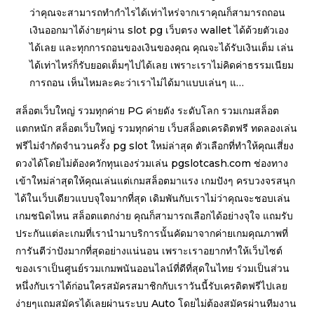
ว่าคุณจะสามารถทำกำไรได้เท่าไหร่จากเราคุณก็สามารถถอน
เงินออกมาได้ง่ายๆผ่าน slot pg เว็บตรง wallet ได้ด้วยตัวเอง
ได้เลย และทุกการถอนของเงินของคุณ คุณจะได้รับเงินเต็ม เล่น
ได้เท่าไหร่ก็รับยอดเต็มๆไปได้เลย เพราะเราไม่คิดค่าธรรมเนียม
การถอน เห็นไหมละคะว่าเราไม่ได้มาแบบเล่นๆ แ…
สล็อตเว็บใหญ่ รวมทุกค่าย PG ค่ายดัง ระดับโลก รวมเกมสล็อต
แตกหนัก สล็อตเว็บใหญ่ รวมทุกค่าย เว็บสล็อตเครดิตฟรี ทดลองเล่น
ฟรีไม่จำกัดจำนวนครั้ง pg slot ใหม่ล่าสุด ตัวเลือกที่ทำให้คุณเสี่ยง
ดวงได้โดยไม่ต้องควักทุนเองร่วมเล่น pgslotcash.com ช่องทาง
เข้าใหม่ล่าสุดให้คุณเล่นแต่เกมสล็อตมาแรง เกมปังๆ ครบวงจรสนุก
ได้ในเว็บเดียวแบบจุใจมากที่สุด เดิมพันกับเราไม่ว่าคุณจะชอบเล่น
เกมชนิดไหน สล็อตแตกง่าย คุณก็สามารถเลือกได้อย่างจุใจ แถมรับ
ประกันแต่ละเกมที่เรานำมาบริการนั้นคัดมาจากค่ายเกมคุณภาพที่
การันตีว่าปังมากที่สุดอย่างแน่นอน เพราะเราอยากทำให้เว็บไซต์
ของเราเป็นศูนย์รวมเกมพนันออนไลน์ที่ดีที่สุดในไทย ร่วมเป็นส่วน
หนึ่งกับเราได้ก่อนใครสมัครสมาชิกกับเราวันนี้รับเครดิตฟรีไปเลย
ง่ายๆแถมสมัครได้เลยผ่านระบบ Auto โดยไม่ต้องสมัครผ่านทีมงาน