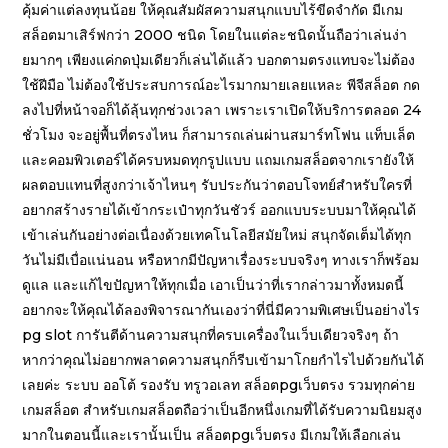
คุ้มค่าแต่ลงทุนน้อย ให้คุณสัมผัสความสนุกแบบไร้ขีดจำกัด มีเกม
สล็อตมาเสิร์ฟกว่า 2000 ชนิด โดยในแต่ละชนิดนั้นถือว่าเล่นง่า
ยมากๆ เพียงแค่กดปุ่มเดียวก็เล่นได้แล้ว บอกตามตรงแทบจะไม่ต้อง
ใช้ฝีมือ ไม่ต้องใช้ประสบการณ์อะไรมากมายเลยแหละ พีจีสล็อต กด
ลงไปที่หน้าจอก็ได้ลุ้นทุกช่วงเวลา เพราะเราเปิดให้บริการตลอด 24
ชั่วโมง จะอยู่พื้นที่ตรงไหน ก็สามารถเล่นผ่านสมาร์ทโฟน แท็บเล็ต
และคอมพิวเตอร์ได้ครบหมดทุกรูปแบบ แถมเกมสล็อตจากเรายังให้
ผลตอบแทนที่สูงกว่าเจ้าไหนๆ รับประกันว่าตอบโจทย์สำหรับใครที่
อยากสร้างรายได้เข้ากระเป๋าทุกวันชัวร์ ออกแบบระบบมาให้คุณได้
เข้าเล่นกันอย่างต่อเนื่องด้วยเทคโนโลยีสมัยใหม่ สนุกจัดเต็มได้ทุก
วันไม่มีเบื่อแน่นอน หรือหากมีปัญหาเรื่องระบบจริงๆ ทางเราก็พร้อม
ดูแล และแก้ไขปัญหาให้ทุกเมื่อ เอาเป็นว่าที่เรากล่าวมาทั้งหมดนี้
อยากจะให้คุณได้ลองพิจารณากันเองว่าที่นี่มีความพิเศษเป็นอย่างไร
pg slot การันตีด้านความสนุกที่ครบเครื่องในเว็บเดียวจริงๆ ถ้า
หากว่าคุณไม่อยากพลาดความสนุกก็รีบเข้ามาโกยกำไรไปด้วยกันได้
เลยค่ะ ระบบ ออโต้ รองรับ ทรูวอเลท สล็อตpgเว็บตรง รวมทุกค่าย
เกมสล็อต สำหรับเกมสล็อตถือว่าเป็นอีกหนึ่งเกมที่ได้รับความนิยมสูง
มากในตอนนี้และเรานั้นเป็น สล็อตpgเว็บตรง มีเกมให้เลือกเล่น