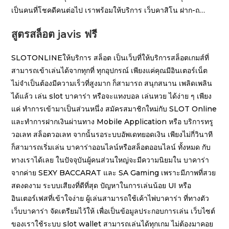
เป็นคนที่โชคดีคนต่อไป เราพร้อมให้บริการ เว็บคาสิโน ฝาก-ถ…
สูตรสล็อต javis ฟรี
SLOTONLINEให้บริการ สล็อต เป็นเว็บที่ให้บริการสล็อตเกมส์ที่
สามารถเข้าเล่นได้จากทุกที่ ทุกอุปกรณ์ เพียงแค่คุณมีอินเตอร์เน็ต
ไม่จำเป็นต้องมีความเร็วที่สูงมาก ก็สามารถ สนุกสนาน เพลิดเพลิน
ได้แล้ว เล่น slot บาคาร่า หรือจะแทงบอล เล่นหวย ได้ง่าย ๆ เพียง
แค่ ทำการเข้ามาเป็นส่วนหนึ่ง สมัครสมาชิกใหม่กับ SLOT Online
และทำการฝากเงินผ่านทาง Mobile Application หรือ บริการทรู
วอเลท สล็อตวอเลท จากนั้นรอระบบอัพเดทยอดเงิน เพียงไม่กี่วินาที
ก็สามารถเริ่มเล่น บาคาร่าออนไลน์หรือสล็อตออนไลน์ ทั้งหมด กับ
ทางเราได้เลย ในปัจจุบันผู้คนส่วนใหญ่จะมีความนิยมใน บาคาร่า
จากค่าย SEXY BACCARAT และ SA Gaming เพราะมีภาพที่สวย
สดงดงาม ระบบเสียงที่ดีที่สุด ปัญหาในการเล่นน้อย UI หรือ
อินเตอร์เฟสที่เข้าใจง่าย ผู้เล่นสามารถใช้เค้าไพ่บาคาร่า ที่ทางตัว
เว็บบาคาร่า จัดเตรียมไว้ให้ เพื่อเป็นข้อมูลประกอบการเล่น เว็บไซต์
ของเราใช้ระบบ slot wallet สามารถเล่นได้ทุกเกม ไม่ต้องมาคอย