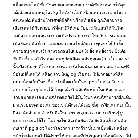
สล็อตออนไลน์ชั้นนำจากหลากหลาบแบรนด์ชื่อดังคัดมาให้คุณ
ได้เลือกเล่นแบบจุใจ สนุกได้ทั้งวันไม่มีเบื่อนแน่นอน และไม่ว่า
คุณจะเดิมพันผ่านโทรศัพท์มือถือ หรือแท็บเล็ต คุณก็สามารถ
เลือกเล่นได้กับทุกอุปกร์ที่คุณมีได้เลย รับประกันเล่นได้ลื่นไหล
ไม่มีสะดุดแน่นอน มาร่วมเปิดประสบการณ์ใหม่กับการเล่นเกม
เดิมพันสุดมันส์อย่างเกมสล็อตออนไลน์กับเรา คุณจะได้รับทั้ง
ความสนุก และเงินรางวัลกลับไปแบบจุใจ ยิ่งเล่นยิ่งรวย ยิ่งเดิม
พันยิงเห็นผลกำไร ลองเล่นดูก่อนสิคะ แล้วคุณจะรู้ว่าเว็บของเรา
นั้นปังจริงอย่าที่ใครหลายคนว่าจริงไหมนั่นเองค่ะ ทดลองเล่นฟรี
มือใหม่ก็เล่นได้ สล็อต เว็บใหญ่ pg เว็บตรง ไม่ยากอย่างที่คิด
เล่นสล็อตเว็บใหญ่เว็บแม่ สล็อต เว็บใหญ่ pg เว็บตรง กับเรา
สนุกง่ายใครๆก็เล่นได้ ถ้าคุณคือนักเดิมพันหน้าใหม่ที่อยากลอง
ร่วมสนุกและเล่นเกมสล็อตแต่ยังไม่มั่นใจพอ คุณก็สามารถฝึกเล่น
ผ่านระบบทดลองเล่นของเราได้ก่อนได้เลย ซึ่งการฝึกเล่นก่อนนั้น
ถือว่าคุ้มค่ามากสำหรับมือใหม่ เพราะคุณจะสามารถเรียนรู้รูป
แบบการเล่นได้โดยไม่ต้องใช้เงินเดิมพันจริง ดังนั้นแล้วเดิมพัน
กับเราที่ pg slot ไม่ว่าใครก็สามารถก้าวขึ้นมาเป็นเซียนสล็อต
หน้าใหม่คนต่อไปได้ง่ายๆได้เลย และที่สำคัญเล่นสล็อตกับเรา ไม่