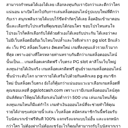
สามารถกำหนดได้เองได้เลย เลือกลงทุนกับเราปังกว่าและดีกว่าใคร
แน่นอน มาเปิดโลกไปกับการเล่นสล็อตออนไลน์รูปแบบใหม่ที่ดีกว่า
กับเรา สนุกเพลินรวยได้แบบไร้ขีดจำกัดๆได้เลย ล็อคอินเข้ามาตอน
นี้และเลือกรับโปรเสริมที่คุณชอบได้ก่อนใคร ชอบโปรไหนสนใจ
โปรอะไรก็คลิกเลือกรับได้ด้วยตัวเองได้เลยรับประกัน ได้เลยว่าคง
ไม่มีเว็บสล็อตมือถือเว็บไหนใจปล้ำและใจดีเท่าเรา pg slot อีกแล้ว
ค่ะ เว็บ PG สล็อตเว็บตรง อัพเดทใหม่ เกมที่ลงทุนแล้วรวยเร็วมาก
ที่สุด เพราะอย่างที่ใครหลายท่านทราบกันดีกว่าเกมสล็อตออนไลน์
นั้นเป็นเ… เกมสล็อตเครดิตฟรี เว็บตรง PG slot คาสิโนเว็บใหญ่
ลงทุนง่ายได้เงินจริง เกมสล็อตเครดิตฟรี ศูนย์รวมเกมสล็อตออนไลน์
ชั้นนำระดับโลก มาหารายได้เสริมไปด้วยกันคลิกเลย pg สมาชิก
ใหม่ ปั่นสล็อตเว็บตรง ยังไงก็คุ้มกว่าแน่นอนแวะมาเลือกเกมสล็อตที่
คุณชอบเลยที่ pgslotcash.com เพราะเรามีเกมสล็อตออนไลน์สุด
มันส์คัดมาให้คุณได้เลือกเล่นไม่ต่ำกว่า 500 เกม เล่นเกมไหนก็คุ้ม
ลงทุนเกมไหนก็มีแต่กำไร เกมทำเงินอออนไลน์ที่จะช่วยทำให้คุณ
รวยได้ง่ายๆแค่ปลายนิ้วเล่น เว็บสล็อต สมัครสมาชิกวันนี้พร้อมรับ
โบนัสแรกเข้าฟรีทันที 100% แจกจริงแจกแบบไม่อั้น และแจกหนัก
กว่าใคร ไม่ต้องฝากไม่ต้องแชร์อะไรก็คุณก็สามารถรับโบนัสจากเรา