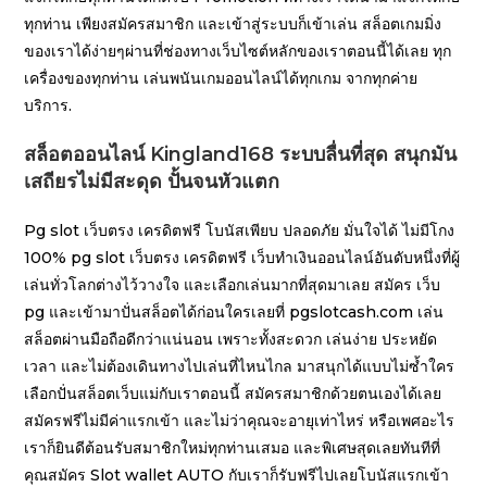
ทุกท่าน เพียงสมัครสมาชิก และเข้าสู่ระบบก็เข้าเล่น สล็อตเกมมิ่ง
ของเราได้ง่ายๆผ่านที่ช่องทางเว็บไซต์หลักของเราตอนนี้ได้เลย ทุก
เครื่องของทุกท่าน เล่นพนันเกมออนไลน์ได้ทุกเกม จากทุกค่าย
บริการ.
สล็อตออนไลน์ Kingland168 ระบบลื่นที่สุด สนุกมัน
เสถียรไม่มีสะดุด ปั้นจนหัวแตก
Pg slot เว็บตรง เครดิตฟรี โบนัสเพียบ ปลอดภัย มั่นใจได้ ไม่มีโกง
100% pg slot เว็บตรง เครดิตฟรี เว็บทำเงินออนไลน์อันดับหนึ่งที่ผู้
เล่นทั่วโลกต่างไว้วางใจ และเลือกเล่นมากที่สุดมาเลย สมัคร เว็บ
pg และเข้ามาปั่นสล็อตได้ก่อนใครเลยที่ pgslotcash.com เล่น
สล็อตผ่านมือถือดีกว่าแน่นอน เพราะทั้งสะดวก เล่นง่าย ประหยัด
เวลา และไม่ต้องเดินทางไปเล่นที่ไหนไกล มาสนุกได้แบบไม่ซ้ำใคร
เลือกปั่นสล็อตเว็บแม่กับเราตอนนี้ สมัครสมาชิกด้วยตนเองได้เลย
สมัครฟรีไม่มีค่าแรกเข้า และไม่ว่าคุณจะอายุเท่าไหร่ หรือเพศอะไร
เราก็ยินดีต้อนรับสมาชิกใหม่ทุกท่านเสมอ และพิเศษสุดเลยทันทีที่
คุณสมัคร Slot wallet AUTO กับเราก็รับฟรีไปเลยโบนัสแรกเข้า