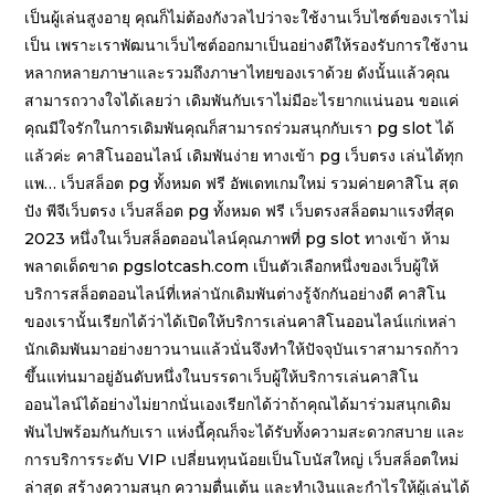
เป็นผู้เล่นสูงอายุ คุณก็ไม่ต้องกังวลไปว่าจะใช้งานเว็บไซต์ของเราไม่
เป็น เพราะเราพัฒนาเว็บไซต์ออกมาเป็นอย่างดีให้รองรับการใช้งาน
หลากหลายภาษาและรวมถึงภาษาไทยของเราด้วย ดังนั้นแล้วคุณ
สามารถวางใจได้เลยว่า เดิมพันกับเราไม่มีอะไรยากแน่นอน ขอแค่
คุณมีใจรักในการเดิมพันคุณก็สามารถร่วมสนุกกับเรา pg slot ได้
แล้วค่ะ คาสิโนออนไลน์ เดิมพันง่าย ทางเข้า pg เว็บตรง เล่นได้ทุก
แพ… เว็บสล็อต pg ทั้งหมด ฟรี อัพเดทเกมใหม่ รวมค่ายคาสิโน สุด
ปัง พีจีเว็บตรง เว็บสล็อต pg ทั้งหมด ฟรี เว็บตรงสล็อตมาแรงที่สุด
2023 หนึ่งในเว็บสล็อตออนไลน์คุณภาพที่ pg slot ทางเข้า ห้าม
พลาดเด็ดขาด pgslotcash.com เป็นตัวเลือกหนึ่งของเว็บผู้ให้
บริการสล็อตออนไลน์ที่เหล่านักเดิมพันต่างรู้จักกันอย่างดี คาสิโน
ของเรานั้นเรียกได้ว่าได้เปิดให้บริการเล่นคาสิโนออนไลน์แก่เหล่า
นักเดิมพันมาอย่างยาวนานแล้วนั่นจึงทำให้ปัจจุบันเราสามารถก้าว
ขึ้นแท่นมาอยู่อันดับหนึ่งในบรรดาเว็บผู้ให้บริการเล่นคาสิโน
ออนไลน์ได้อย่างไม่ยากนั่นเองเรียกได้ว่าถ้าคุณได้มาร่วมสนุกเดิม
พันไปพร้อมกันกับเรา แห่งนี้คุณก็จะได้รับทั้งความสะดวกสบาย และ
การบริการระดับ VIP เปลี่ยนทุนน้อยเป็นโบนัสใหญ่ เว็บสล็อตใหม่
ล่าสุด สร้างความสนุก ความตื่นเต้น และทำเงินและกำไรให้ผู้เล่นได้