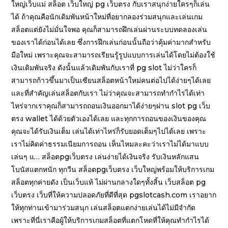
ใหญ่เว็บแม่ สล็อต เว็บใหญ่ pg เว็บตรง กับเราสนุกง่ายใครๆก็เล่น
ได้ ถ้าคุณคือนักเดิมพันหน้าใหม่ที่อยากลองร่วมสนุกและเล่นเกม
สล็อตแต่ยังไม่มั่นใจพอ คุณก็สามารถฝึกเล่นผ่านระบบทดลองเล่น
ของเราได้ก่อนได้เลย ซึ่งการฝึกเล่นก่อนนั้นถือว่าคุ้มค่ามากสำหรับ
มือใหม่ เพราะคุณจะสามารถเรียนรู้รูปแบบการเล่นได้โดยไม่ต้องใช้
เงินเดิมพันจริง ดังนั้นแล้วเดิมพันกับเราที่ pg slot ไม่ว่าใครก็
สามารถก้าวขึ้นมาเป็นเซียนสล็อตหน้าใหม่คนต่อไปได้ง่ายๆได้เลย
และที่สำคัญเล่นสล็อตกับเรา ไม่ว่าคุณจะสามารถทำกำไรได้เท่า
ไหร่จากเราคุณก็สามารถถอนเงินออกมาได้ง่ายๆผ่าน slot pg เว็บ
ตรง wallet ได้ด้วยตัวเองได้เลย และทุกการถอนของเงินของคุณ
คุณจะได้รับเงินเต็ม เล่นได้เท่าไหร่ก็รับยอดเต็มๆไปได้เลย เพราะ
เราไม่คิดค่าธรรมเนียมการถอน เห็นไหมละคะว่าเราไม่ได้มาแบบ
เล่นๆ แ… สล็อตpgเว็บตรง เล่นง่ายได้เงินจริง รับเงินหลักแสน
โบนัสแตกหนัก ทุกวีน สล็อตpgเว็บตรง เว็บใหญ่พร้อมให้บริการเกม
สล็อตทุกค่ายดัง เป็นเว็บแท้ ไม่ผ่านกลางใดๆทั้งสิ้น เว็บสล็อต pg
เว็บตรง เว็บที่ให้ความปลอดภัยที่ดีที่สุด pgslotcash.com เราอยาก
ให้ทุกท่านเข้ามาร่วมสนุก เล่นสล็อตแตกง่ายเล่นได้ไม่มีจำกัด
เพราะที่นี่เราคือผู้ให้บริการเกมสล็อตที่แตกโหดที่ให้คุณทำกำไรได้