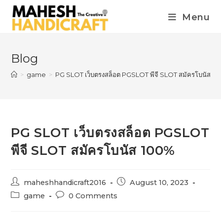
Menu
Blog
>
game
>
PG SLOT เว็บตรงสล็อต PGSLOT พีจี SLOT สมัครโบนัส 1
PG SLOT เว็บตรงสล็อต PGSLOT
พีจี SLOT สมัครโบนัส 100%
maheshhandicraft2016
August 10, 2023
game
0 Comments