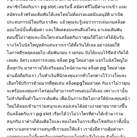
สมาชิกใหม่กับเรา pg slot เลยวันนี้ สมัครฟรีไม่มีค่าแรกเข้า แถม
สมัครแล้วพร้อมเดิมพันได้เลยโดยไม่ต้องรอแอดมินอนุมัติ มาเปิด
ประสบการณ์ใหม่กับเราสิคะ แล้วคุณจะรู้เลยว่าการเล่นเกมสล็อต
ออนไลน์นั้นทั้งคุ้มค่า และให้ผลตอบแทนดีแค่ไหน มาเลยเดิมพัน
ตอนนี้ไม่ว่าคุณจะเป็นใครเล่นสล็อตกับเราคุณก็มีโอกาสได้ลุ้นรับ
รางวัลโบนัสใหญ่หลักแสนจากเราได้ทั้งวันได้เลย อย่าปล่อยให้
โอกาสดีๆหลุดลอยไป เดิมพันก่อน รวยก่อน ปังได้แบบไร้ขีดจำกัดได้
เลยค่ะ อิสระแห่งการลงทุน สล็อต pg ใหม่ล่าสุด แจกโบนัสใหญ่ไม่
อั้นทุกวัน มาหารายได้เสริมออนไลน์ผ่านเกม สล็อต pg ใหม่ล่าสุด
ผ่านมือถือกับเรา เว็บทำเงินที่นักลงทุนจากทั่วโลกต่างไว้วางใจและ
เลือกใช้บริการด้วยมากที่สุดเล่น สล็อตpgใหม่ล่าสุด กับเราไม่ว่าคุณ
จะพร้อมลงทุนเท่าไหร่คุณก็สามารถกำหนดเองได้เลย เพราะเรานั้น
ไม่จำกัดขั้นต่ำในการเดิมพัน เพื่อเป็นการเปิดโอกาสให้นักลงทุนหน้า
ใหม่ได้ลองเข้ามาร่วมสนุกและลองเล่นได้อย่างง่ายดายมากยางขึ้น
ปั่นสล็อตกับเรา pg slot เรียกได้ว่าไม่ว่าใครที่ต่างได้เข้ามาร่วม
สนุกกับเราต่างก็ต้องติดใจและหลงไหลในการเสี่ยงโชคกับเราทั้งนั้น
เพราะนอกจากความสนุกที่เรามอบให้แล้ว เรายังมีความคุ้มค่ามา
แจกคุณแบบไม่อั้นทุกวันแจกหนักแบบไม่กลัวเจ๊งไปเลย ดังนั้นแล้ว