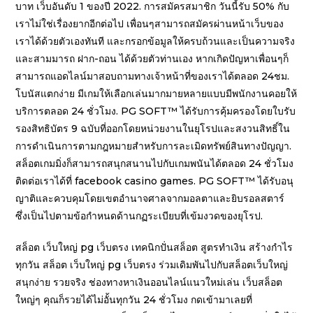
บาท เว็บอันดับ 1 ของปี 2022. การสมัครสมาชิก วันนี้รับ 50% กับ
เราไม่ใช่เรื่องยากอีกต่อไป เพื่อนๆสามารถสมัครผ่านหน้าเว็บของ
เราได้ด้วยตัวเองทันที และกรอกข้อมูลให้ครบถ้วนและเป็นความจริง
และสามมารถ ฝาก-ถอน ได้ด้วยตัวท่านเอง หากเกิดปัญหาเพื่อนๆก็
สามารถแอดไลน์มาสอบถามทางเจ้าหน้าที่ของเราได้ตลอด 24ชม.
โบนัสแตกง่าย มีเกมให้เลือกเล่นมากมายหลายแบบมีพนักงานคอยให้
บริการตลอด 24 ชั่วโมง. PG SOFT™ ได้รับการคุ้มครองโดยใบรับ
รองสิทธิบัตร 9 ฉบับที่ออกโดยหน่วยงานในยุโรปและสงวนสิทธิ์ใน
การดำเนินการตามกฎหมายสำหรับการละเมิดทรัพย์สินทางปัญญา.
สล็อตเกมมิ่งก็สามารถสนุกสนานไปกับเกมพนันได้ตลอด 24 ชั่วโมง
ติดต่อเราได้ที่ facebook casino games. PG SOFT™ ได้รับอนุ
ญาติและควบคุมโดยเขตอำนาจศาลจากมอลตาและยิบรอลสตาร์
ซึ่งเป็นไปตามข้อกำหนดด้านกฏระเบียบที่เข้มงวดของยุโรป.
สล็อต เว็บใหญ่ pg เว็บตรง เทคนิกปั่นสล็อต สูตรทำเงิน สร้างกำไร
ทุกวัน สล็อต เว็บใหญ่ pg เว็บตรง ร่วมเดิมพันไปกับสล็อตเว็บใหญ่
สนุกง่าย รวยจริง ช่องทางหาเงินออนไลน์แนวใหม่เล่น เว็บสล็อต
ใหญ่ๆ คุณก็รวยได้ไม่อั้นทุกวัน 24 ชั่วโมง กดเข้ามาเลยที่