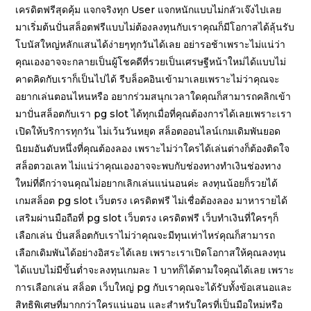
เครดิตฟรีสุดคุ้ม แจกจริงทุก User แจกหนักแบบไม่กลัวเจ๊งไปเลย
มาเริ่มต้นปั่นสล็อตฟรีแบบไม่ต้องลงทุนกับเราคุณก็มีโอกาสได้ลุ้นรับ
โบนัสใหญ่หลักแสนได้ง่ายๆทุกวันได้เลย อย่ารอช้าเพราะไม่แน่ว่า
คุณเองอาจจะกลายเป็นผู้โชคดีที่รวยเป็นเศรษฐีหน้าใหม่ได้แบบไม่
คาดคิดกับเราก็เป็นไปได้ รีบล็อคอินเข้ามาเลยเพราะไม่ว่าคุณจะ
อยากเล่นตอนไหนหรือ อยากร่วมสนุกเวลาใดคุณก็สามารถคลิกเข้า
มาปั่นสล็อตกับเรา pg slot ได้ทุกเมื่อที่คุณต้องการได้เลยเพราะเรา
เปิดให้บริการทุกวัน ไม่เว้นวันหยุด สล็อตออนไลน์เกมเดิมพันยอด
นิยมอันดับหนึ่งที่คุณต้องลอง เพราะไม่ว่าใครได้เล่นต่างก็ต้องติดใจ
สล็อตวอเลท ไม่แน่ว่าคุณเองอาจจะพบกับช่องทางทำเงินช่องทาง
ใหม่ที่ดีกว่าจนคุณไม่อยากเลิกเล่นแน่นอนค่ะ ลงทุนน้อยก็รวยได้
เกมสล็อต pg slot เว็บตรง เครดิตฟรี ไม่เชื่อต้องลอง มาหารายได้
เสริมผ่านมือถือที่ pg slot เว็บตรง เครดิตฟรี เว็บทำเงินที่ใครๆก็
เลือกเล่น ปั่นสล็อตกับเราไม่ว่าคุณจะมีทุนเท่าไหร่คุณก็สามารถ
เลือกเดิมพันได้อย่างอิสระได้เลย เพราะเราเปิดโอกาสให้คุณลงทุน
ได้แบบไม่มีขั้นต่ำจะลงทุนเกมละ 1 บาทก็ได้ตามใจคุณได้เลย เพราะ
การเลือกเล่น สล็อต เว็บใหญ่ pg กับเราคุณจะได้รับทั้งข้อเสนอและ
สิทธิพิเศษที่มากกว่าใครแน่นอน และสำหรับใครที่เป็นมือใหม่หรือ