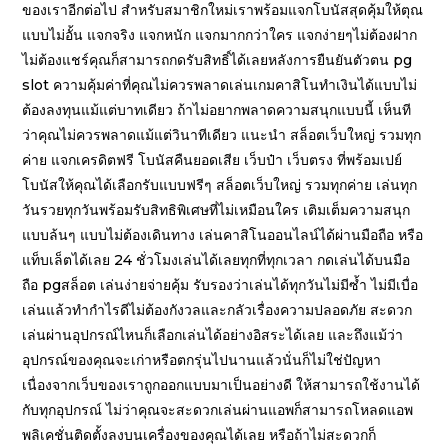
ของเราอีกต่อไป สำหรับสมาชิกใหม่เราพร้อมแจกโบนัสสุดคุ้มให้ตุณ
แบบไม่อั้น แจกจริง แจกหนัก แจกมากกว่าใคร แจกง่ายๆไม่ต้องฝาก
ไม่ต้องแชร์คุณก็สามารถกดรับสิทธิ์ได้เลยหลังการยืนยันตัวตน pg
slot ความคุ้มค่าที่คุณไม่ควรพลาดเล่นเกมคาสิโนทำเงินได้แบบไม่
ต้องลงทุนแม้แต่บาทเดียว ถ้าไม่อยากพลาดความสนุกแบบนี้ เห็นที
ว่าคุณไม่ควรพลาดแม้แต่วินาทีเดียว แนะนำ สล็อตเว็บใหญ่ รวมทุก
ค่าย แจกเครดิตฟรี โบนัสคืนยอดเสีย เว็บป๋า เว็บตรง ที่พร้อมเปย์
โบนัสให้คุณได้เลือกรับแบบฟรีๆ สล็อตเว็บใหญ่ รวมทุกค่าย เล่นทุก
วันรวยทุกวันพร้อมรับสิทธิพิเศษที่ไม่เหมือนใคร เติมเต็มความสนุก
แบบล้นๆ แบบไม่ต้องเดินทาง เล่นคาสิโนออนไลน์ได้ผ่านมือถือ หรือ
แท็บเล็ตได้เลย 24 ชั่วโมงเล่นได้เลยทุกที่ทุกเวลา กดเล่นได้บนมือ
ถือ pgสล็อต เล่นง่ายจ่ายคุ้ม รับรองว่าเล่นได้ทุกวันไม่มีซ้ำ ไม่มีเบื่อ
เล่นแล้วทำกำไรดีไม่ต้องกังวลและกลัวเรื่องความปลอดภัย สะดวก
เล่นผ่านอุปกรณ์ไหนก็เลือกเล่นได้อย่างอิสระได้เลย และถึงแม้ว่า
อุปกรณ์ของคุณจะเก่าหรือตกรุ่นไปนานแล้วนั่นก็ไม่ใช่ปัญหา
เนื่องจากเว็บของเราถูกออกแบบมาเป็นอย่างดี ให้สามารถใช้งานได้
กับทุกอุปกรณ์ ไม่ว่าคุณจะสะดวกเล่นผ่านแอพก็สามารถโหลดแอพ
พลิเคชั่นติดตั้งลงบนเครื่องของคุณได้เลย หรือถ้าไม่สะดวกก็