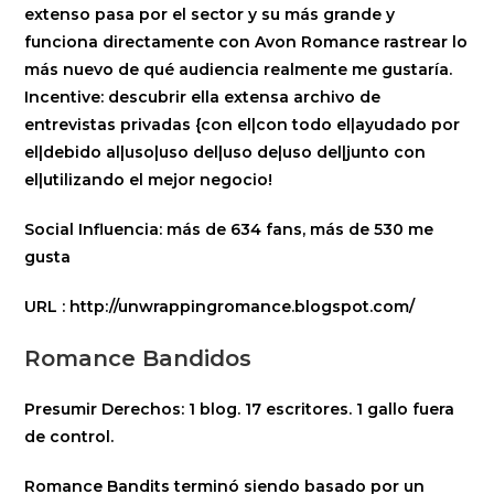
extenso pasa por el sector y su más grande y
funciona directamente con Avon Romance rastrear lo
más nuevo de qué audiencia realmente me gustaría.
Incentive: descubrir ella extensa archivo de
entrevistas privadas {con el|con todo el|ayudado por
el|debido al|uso|uso del|uso de|uso del|junto con
el|utilizando el mejor negocio!
Social Influencia:
más de 634 fans, más de 530 me
gusta
URL
: http://unwrappingromance.blogspot.com/
Romance Bandidos
Presumir Derechos:
1 blog. 17 escritores. 1 gallo fuera
de control.
Romance Bandits terminó siendo basado por un