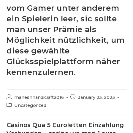
vom Gamer unter anderem
ein Spielerin leer, sic sollte
man unser Prämie als
Möglichkeit nützlichkeit, um
diese gewählte
Glücksspielplattform näher
kennenzulernen.
maheshhandicraft2016
January 23, 2023
Uncategorized
Casinos Qua 5 Euroletten Einzahlung