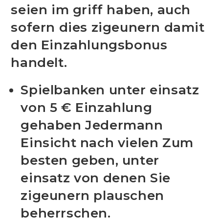
seien im griff haben, auch
sofern dies zigeunern damit
den Einzahlungsbonus
handelt.
Spielbanken unter einsatz
von 5 € Einzahlung
gehaben Jedermann
Einsicht nach vielen Zum
besten geben, unter
einsatz von denen Sie
zigeunern plauschen
beherrschen.