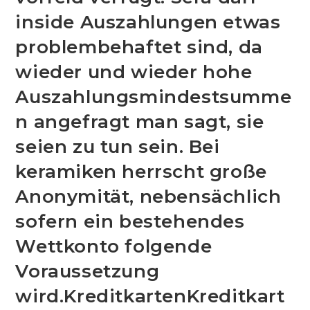
inside Auszahlungen etwas
problembehaftet sind, da
wieder und wieder hohe
Auszahlungsmindestsumme
n angefragt man sagt, sie
seien zu tun sein. Bei
keramiken herrscht große
Anonymität, nebensächlich
sofern ein bestehendes
Wettkonto folgende
Voraussetzung
wird.KreditkartenKreditkart