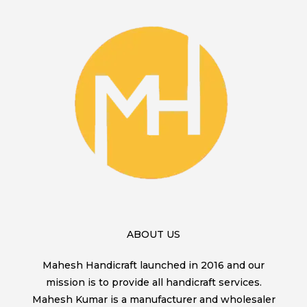
ABOUT US
Mahesh Handicraft launched in 2016 and our
mission is to provide all handicraft services.
Mahesh Kumar is a manufacturer and wholesaler