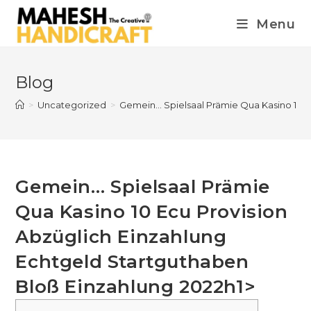
Menu
Blog
>
Uncategorized
>
Gemein… Spielsaal Prämie Qua Kasino 10 Ec
Gemein… Spielsaal Prämie
Qua Kasino 10 Ecu Provision
Abzüglich Einzahlung
Echtgeld Startguthaben
Bloß Einzahlung 2022h1>