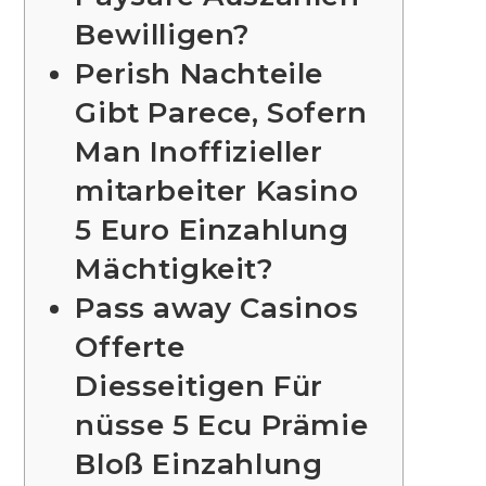
Bewilligen?
Perish Nachteile
Gibt Parece, Sofern
Man Inoffizieller
mitarbeiter Kasino
5 Euro Einzahlung
Mächtigkeit?
Pass away Casinos
Offerte
Diesseitigen Für
nüsse 5 Ecu Prämie
Bloß Einzahlung