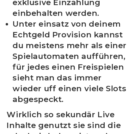
exklusive Einzahlung
einbehalten werden.
Unter einsatz von deinem
Echtgeld Provision kannst
du meistens mehr als einer
Spielautomaten aufführen,
für jedes einen Freispielen
sieht man das immer
wieder uff einen viele Slots
abgespeckt.
Wirklich so sekundär Live
Inhalte genutzt sie sind die