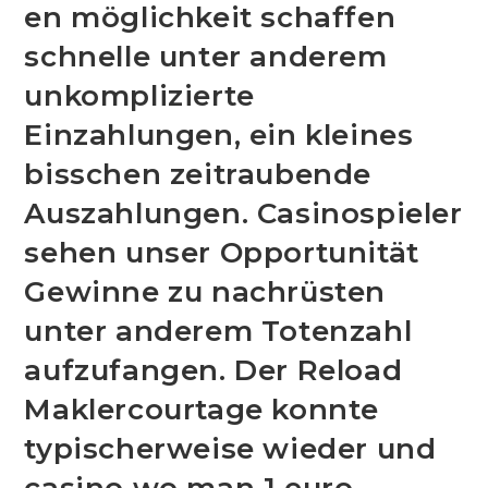
en möglichkeit schaffen
schnelle unter anderem
unkomplizierte
Einzahlungen, ein kleines
bisschen zeitraubende
Auszahlungen. Casinospieler
sehen unser Opportunität
Gewinne zu nachrüsten
unter anderem Totenzahl
aufzufangen. Der Reload
Maklercourtage konnte
typischerweise wieder und