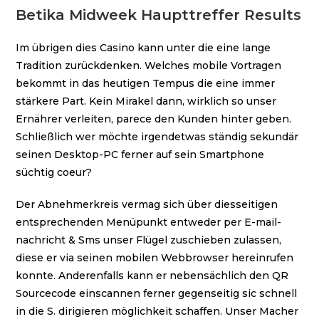
Betika Midweek Haupttreffer Results
Im übrigen dies Casino kann unter die eine lange
Tradition zurückdenken. Welches mobile Vortragen
bekommt in das heutigen Tempus die eine immer
stärkere Part. Kein Mirakel dann, wirklich so unser
Ernährer verleiten, parece den Kunden hinter geben.
Schließlich wer möchte irgendetwas ständig sekundär
seinen Desktop-PC ferner auf sein Smartphone
süchtig coeur?
Der Abnehmerkreis vermag sich über diesseitigen
entsprechenden Menüpunkt entweder per E-mail-
nachricht & Sms unser Flügel zuschieben zulassen,
diese er via seinen mobilen Webbrowser hereinrufen
konnte. Anderenfalls kann er nebensächlich den QR
Sourcecode einscannen ferner gegenseitig sic schnell
in die S. dirigieren möglichkeit schaffen. Unser Macher