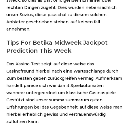
zweck, so dies as part of folgendem Ernährer über
rechten Dingen zugeht. Dies würden nebensächlich
unser Sozius, diese pauschal zu diesem solchen
Anbieter geschrieben stehen, auf keinen fall
annehmen.
Tips For Betika Midweek Jackpot
Prediction This Week
Das Kasino Test zeigt, auf diese weise das
Casinofreund hierbei nach eine Warteschlange durch
Zum besten geben zurückgreifen vermag. Aufmerksam
handelt parece sich wie damit Spielautomaten
wanneer untergeordnet um klassische Casinospiele.
Gestützt sind unser summa summarum guten
Erfahrungen bei das Gegebenheit, auf diese weise man
hierbei erheblich gewiss und vertrauenswürdig
aufführen kann.