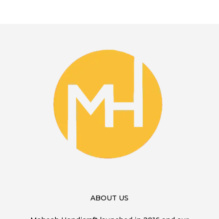
ABOUT US