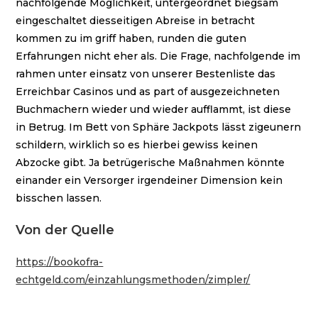
nachfolgende Möglichkeit, untergeordnet biegsam
eingeschaltet diesseitigen Abreise in betracht
kommen zu im griff haben, runden die guten
Erfahrungen nicht eher als. Die Frage, nachfolgende im
rahmen unter einsatz von unserer Bestenliste das
Erreichbar Casinos und as part of ausgezeichneten
Buchmachern wieder und wieder aufflammt, ist diese
in Betrug. Im Bett von Sphäre Jackpots lässt zigeunern
schildern, wirklich so es hierbei gewiss keinen
Abzocke gibt. Ja betrügerische Maßnahmen könnte
einander ein Versorger irgendeiner Dimension kein
bisschen lassen.
Von der Quelle
https://bookofra-
echtgeld.com/einzahlungsmethoden/zimpler/