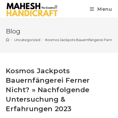
Menu
Blog
>
Uncategorized
>
Kosmos Jackpots Bauernfängerei Ferner N
Kosmos Jackpots
Bauernfängerei Ferner
Nicht? » Nachfolgende
Untersuchung &
Erfahrungen 2023