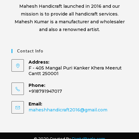
Mahesh Handicraft launched in 2016 and our
mission is to provide all handicraft services.
Mahesh Kumar is a manufacturer and wholesaler
and also a renowned artist.
Contact Info
Address:
F - 405 Mangal Puri Kanker Khera Meerut
Cantt 250001
Phone:
+918791947017
Email:
maheshhandicraft2016@gmail.com
© 2020 Created By
DigitalBagle.com