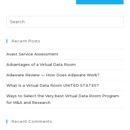
Recent Posts
Avast Service Assessment
Advantages of a Virtual Data Room
Adaware Review — How Does Adaware Work?
What Is a Virtual Data Room UNITED STATES?
Ways to Select the Very best Virtual Data Room Program
for M&A and Research
Recent Comments