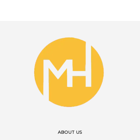
ABOUT US