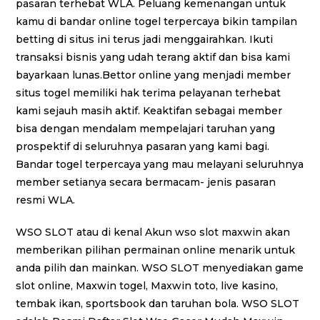
pasaran terhebat WLA. Peluang kemenangan untuk
kamu di bandar online togel terpercaya bikin tampilan
betting di situs ini terus jadi menggairahkan. Ikuti
transaksi bisnis yang udah terang aktif dan bisa kami
bayarkaan lunas.Bettor online yang menjadi member
situs togel memiliki hak terima pelayanan terhebat
kami sejauh masih aktif. Keaktifan sebagai member
bisa dengan mendalam mempelajari taruhan yang
prospektif di seluruhnya pasaran yang kami bagi.
Bandar togel terpercaya yang mau melayani seluruhnya
member setianya secara bermacam- jenis pasaran
resmi WLA.
WSO SLOT atau di kenal Akun wso slot maxwin akan
memberikan pilihan permainan online menarik untuk
anda pilih dan mainkan. WSO SLOT menyediakan game
slot online, Maxwin togel, Maxwin toto, live kasino,
tembak ikan, sportsbook dan taruhan bola. WSO SLOT