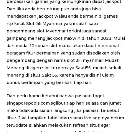
berdasarkan games yang kemungkinan dapat jackpot
Dan jika anda beruntung pun anda juga bisa
mendapatkan jackpot walau anda bermain di games
rtp kecil. Slot Jili Myanmar yakni salah satu
pengembang slot Myanmar terkini juga sangat
gampang menang jackpot maxwin di tahun 2023. Mulai
dari modal 10ribuan slot mania akan dapat menikmati
beragam fitur permainan yang sudah disediakan oleh
pengembang dengan nama slot Jili myanmar. Mudah
Menang di agen slot terpercaya Sakti55, mudah sekali
menang di situs Sakti55, karena hanya disini Claim
bonus berlimpah yang berikan tiap hari.
Dan perlu kamu ketahui bahwa pasaran togel
singaporepools.com.sglibur tiap hari selasa dan jumat
maka tidak ada siaran langsung jika pasaran tersebut
libur. Jika tampilan tabel atau siaran live sgp nya belum
terupdate silahkan melakukan refresh situs agar