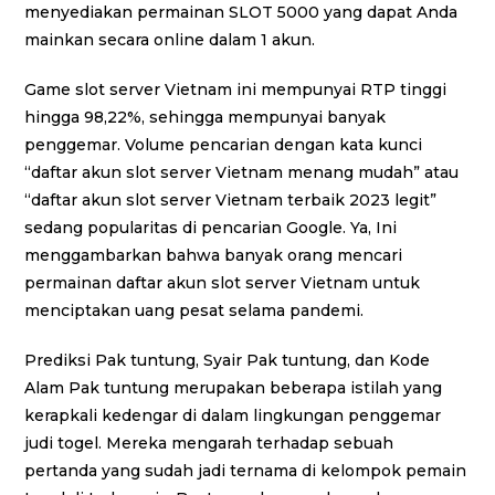
menyediakan permainan SLOT 5000 yang dapat Anda
mainkan secara online dalam 1 akun.
Game slot server Vietnam ini mempunyai RTP tinggi
hingga 98,22%, sehingga mempunyai banyak
penggemar. Volume pencarian dengan kata kunci
“daftar akun slot server Vietnam menang mudah” atau
“daftar akun slot server Vietnam terbaik 2023 legit”
sedang popularitas di pencarian Google. Ya, Ini
menggambarkan bahwa banyak orang mencari
permainan daftar akun slot server Vietnam untuk
menciptakan uang pesat selama pandemi.
Prediksi Pak tuntung, Syair Pak tuntung, dan Kode
Alam Pak tuntung merupakan beberapa istilah yang
kerapkali kedengar di dalam lingkungan penggemar
judi togel. Mereka mengarah terhadap sebuah
pertanda yang sudah jadi ternama di kelompok pemain