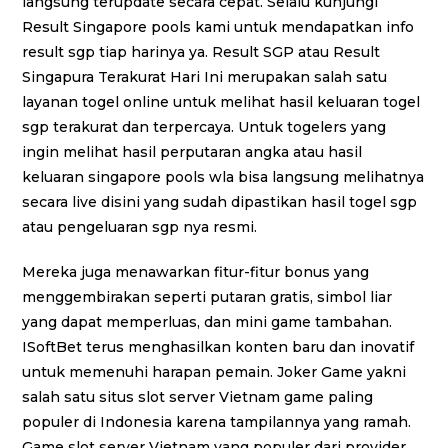
langsung terupdate secara cepat. Selalu kunjungi
Result Singapore pools kami untuk mendapatkan info
result sgp tiap harinya ya. Result SGP atau Result
Singapura Terakurat Hari Ini merupakan salah satu
layanan togel online untuk melihat hasil keluaran togel
sgp terakurat dan terpercaya. Untuk togelers yang
ingin melihat hasil perputaran angka atau hasil
keluaran singapore pools wla bisa langsung melihatnya
secara live disini yang sudah dipastikan hasil togel sgp
atau pengeluaran sgp nya resmi.
Mereka juga menawarkan fitur-fitur bonus yang
menggembirakan seperti putaran gratis, simbol liar
yang dapat memperluas, dan mini game tambahan.
ISoftBet terus menghasilkan konten baru dan inovatif
untuk memenuhi harapan pemain. Joker Game yakni
salah satu situs slot server Vietnam game paling
populer di Indonesia karena tampilannya yang ramah.
Game slot server Vietnam yang populer dari provider