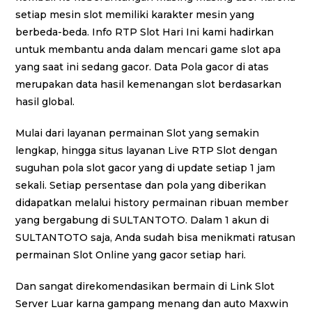
setiap mesin slot memiliki karakter mesin yang
berbeda-beda. Info RTP Slot Hari Ini kami hadirkan
untuk membantu anda dalam mencari game slot apa
yang saat ini sedang gacor. Data Pola gacor di atas
merupakan data hasil kemenangan slot berdasarkan
hasil global.
Mulai dari layanan permainan Slot yang semakin
lengkap, hingga situs layanan Live RTP Slot dengan
suguhan pola slot gacor yang di update setiap 1 jam
sekali. Setiap persentase dan pola yang diberikan
didapatkan melalui history permainan ribuan member
yang bergabung di SULTANTOTO. Dalam 1 akun di
SULTANTOTO saja, Anda sudah bisa menikmati ratusan
permainan Slot Online yang gacor setiap hari.
Dan sangat direkomendasikan bermain di Link Slot
Server Luar karna gampang menang dan auto Maxwin