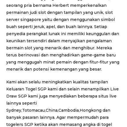
seorang pria bernama Herbert memperkenalkan
permainan judi slot dengan tampilan yang unik, slot
server singapore yaitu dengan menggunakan simbol
buah seperti jeruk, apel, dan buah lainnya. Setiap
penyedia perangkat lunak ini memiliki keunggulan dan
keunikan tersendiri dalam menyajikan pengalaman
bermain slot yang menarik dan menghibur. Mereka
terus berinovasi dan menghadirkan game-game baru
yang menggugah minat pemain dengan fitur-fitur yang
menarik dan potensi kemenangan yang besar.
Kami akan selalu meningkatkan kualitas tampilan
Keluaran Togel SGP kami dan selain menampilkan Live
Draw SGP kami juga menyediakan beberapa situs live
lainnya seperti
Sydney,Totomacau,China,Cambodia,Hongkong dan
banyak pasaran lainnya. Agar mempermudah para
togelers SGP ketika akan memasang angka di togel