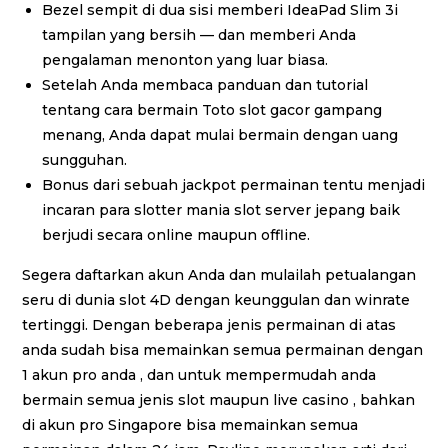
Bezel sempit di dua sisi memberi IdeaPad Slim 3i
tampilan yang bersih — dan memberi Anda
pengalaman menonton yang luar biasa.
Setelah Anda membaca panduan dan tutorial
tentang cara bermain Toto slot gacor gampang
menang, Anda dapat mulai bermain dengan uang
sungguhan.
Bonus dari sebuah jackpot permainan tentu menjadi
incaran para slotter mania slot server jepang baik
berjudi secara online maupun offline.
Segera daftarkan akun Anda dan mulailah petualangan
seru di dunia slot 4D dengan keunggulan dan winrate
tertinggi. Dengan beberapa jenis permainan di atas
anda sudah bisa memainkan semua permainan dengan
1 akun pro anda , dan untuk mempermudah anda
bermain semua jenis slot maupun live casino , bahkan
di akun pro Singapore bisa memainkan semua