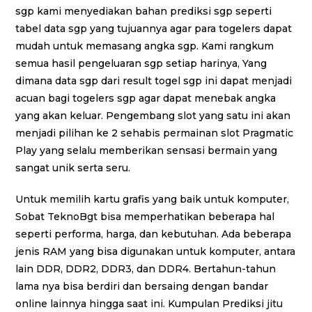
sgp kami menyediakan bahan prediksi sgp seperti
tabel data sgp yang tujuannya agar para togelers dapat
mudah untuk memasang angka sgp. Kami rangkum
semua hasil pengeluaran sgp setiap harinya, Yang
dimana data sgp dari result togel sgp ini dapat menjadi
acuan bagi togelers sgp agar dapat menebak angka
yang akan keluar. Pengembang slot yang satu ini akan
menjadi pilihan ke 2 sehabis permainan slot Pragmatic
Play yang selalu memberikan sensasi bermain yang
sangat unik serta seru.
Untuk memilih kartu grafis yang baik untuk komputer,
Sobat TeknoBgt bisa memperhatikan beberapa hal
seperti performa, harga, dan kebutuhan. Ada beberapa
jenis RAM yang bisa digunakan untuk komputer, antara
lain DDR, DDR2, DDR3, dan DDR4. Bertahun-tahun
lama nya bisa berdiri dan bersaing dengan bandar
online lainnya hingga saat ini. Kumpulan Prediksi jitu