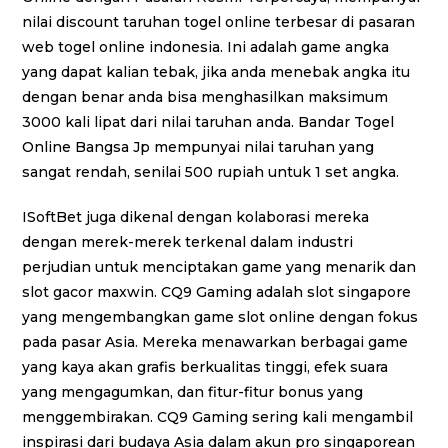
nilai discount taruhan togel online terbesar di pasaran
web togel online indonesia. Ini adalah game angka
yang dapat kalian tebak, jika anda menebak angka itu
dengan benar anda bisa menghasilkan maksimum
3000 kali lipat dari nilai taruhan anda. Bandar Togel
Online Bangsa Jp mempunyai nilai taruhan yang
sangat rendah, senilai 500 rupiah untuk 1 set angka.
ISoftBet juga dikenal dengan kolaborasi mereka
dengan merek-merek terkenal dalam industri
perjudian untuk menciptakan game yang menarik dan
slot gacor maxwin. CQ9 Gaming adalah slot singapore
yang mengembangkan game slot online dengan fokus
pada pasar Asia. Mereka menawarkan berbagai game
yang kaya akan grafis berkualitas tinggi, efek suara
yang mengagumkan, dan fitur-fitur bonus yang
menggembirakan. CQ9 Gaming sering kali mengambil
inspirasi dari budaya Asia dalam akun pro singaporean