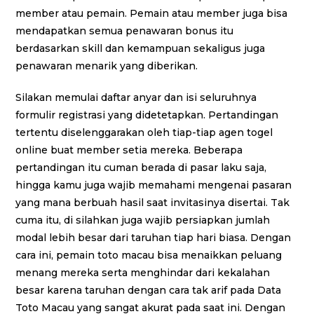
member atau pemain. Pemain atau member juga bisa
mendapatkan semua penawaran bonus itu
berdasarkan skill dan kemampuan sekaligus juga
penawaran menarik yang diberikan.
Silakan memulai daftar anyar dan isi seluruhnya
formulir registrasi yang didetetapkan. Pertandingan
tertentu diselenggarakan oleh tiap-tiap agen togel
online buat member setia mereka. Beberapa
pertandingan itu cuman berada di pasar laku saja,
hingga kamu juga wajib memahami mengenai pasaran
yang mana berbuah hasil saat invitasinya disertai. Tak
cuma itu, di silahkan juga wajib persiapkan jumlah
modal lebih besar dari taruhan tiap hari biasa. Dengan
cara ini, pemain toto macau bisa menaikkan peluang
menang mereka serta menghindar dari kekalahan
besar karena taruhan dengan cara tak arif pada Data
Toto Macau yang sangat akurat pada saat ini. Dengan