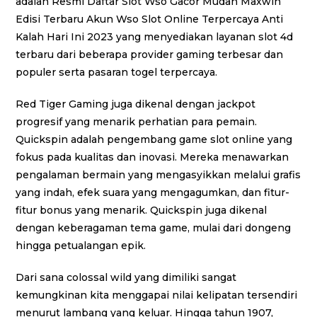
adalah Resmi Daftar Slot Wso Gacor Mudah Maxwin
Edisi Terbaru Akun Wso Slot Online Terpercaya Anti
Kalah Hari Ini 2023 yang menyediakan layanan slot 4d
terbaru dari beberapa provider gaming terbesar dan
populer serta pasaran togel terpercaya.
Red Tiger Gaming juga dikenal dengan jackpot
progresif yang menarik perhatian para pemain.
Quickspin adalah pengembang game slot online yang
fokus pada kualitas dan inovasi. Mereka menawarkan
pengalaman bermain yang mengasyikkan melalui grafis
yang indah, efek suara yang mengagumkan, dan fitur-
fitur bonus yang menarik. Quickspin juga dikenal
dengan keberagaman tema game, mulai dari dongeng
hingga petualangan epik.
Dari sana colossal wild yang dimiliki sangat
kemungkinan kita menggapai nilai kelipatan tersendiri
menurut lambang yang keluar. Hingga tahun 1907,